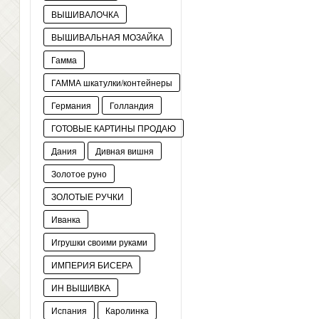
ВЫШИВАЛОЧКА
ВЫШИВАЛЬНАЯ МОЗАЙКА
Гамма
ГАММА шкатулки/контейнеры
Германия
Голландия
ГОТОВЫЕ КАРТИНЫ ПРОДАЮ
Дания
Дивная вишня
Золотое руно
ЗОЛОТЫЕ РУЧКИ
Иванка
Игрушки своими руками
ИМПЕРИЯ БИСЕРА
ИН ВЫШИВКА
Испания
Каролинка