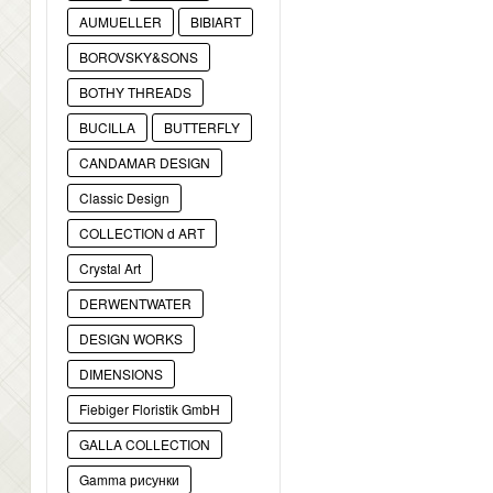
AUMUELLER
BIBIART
BOROVSKY&SONS
BOTHY THREADS
BUCILLA
BUTTERFLY
CANDAMAR DESIGN
Classic Design
COLLECTION d ART
Crystal Art
DERWENTWATER
DESIGN WORKS
DIMENSIONS
Fiebiger Floristik GmbH
GALLA COLLECTION
Gamma рисунки