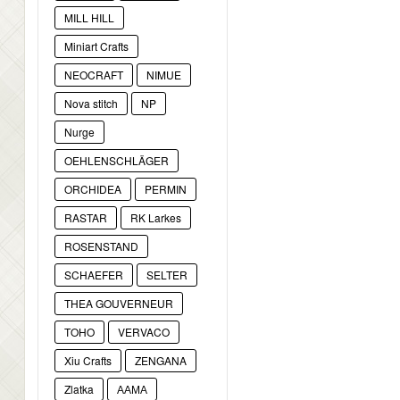
MILL HILL
Miniart Crafts
NEOCRAFT
NIMUE
Nova stitch
NP
Nurge
OEHLENSCHLÄGER
ORCHIDEA
PERMIN
RASTAR
RK Larkes
ROSENSTAND
SCHAEFER
SELTER
THEA GOUVERNEUR
TOHO
VERVACO
Xiu Crafts
ZENGANA
Zlatka
ААМА