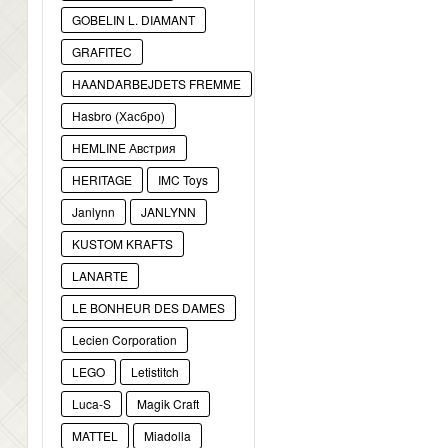
GOBELIN L. DIAMANT
GRAFITEC
HAANDARBEJDETS FREMME
Hasbro (Хасбро)
HEMLINE Австрия
HERITAGE
IMC Toys
Janlynn
JANLYNN
KUSTOM KRAFTS
LANARTE
LE BONHEUR DES DAMES
Lecien Corporation
LEGO
Letistitch
Luca-S
Magik Craft
MATTEL
Miadolla