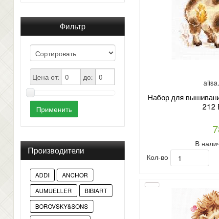
Фильтр
Цена от:
до:
alis
Набор для вышивания
212 
Применить
7
В нали
Производители
Кол-во
ADDI
ANCHOR
AUMUELLER
BIBIART
BOROVSKY&SONS