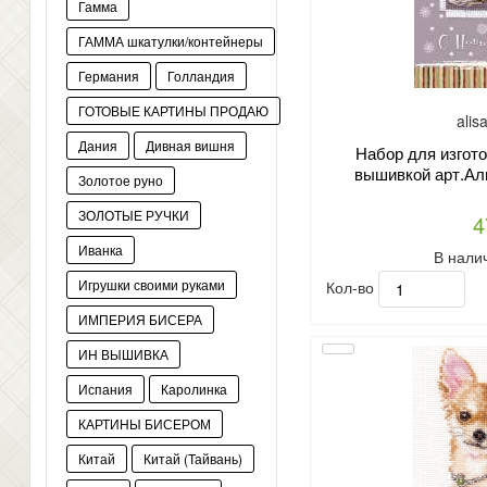
Гамма
ГАММА шкатулки/контейнеры
Германия
Голландия
ГОТОВЫЕ КАРТИНЫ ПРОДАЮ
alis
Дания
Дивная вишня
Набор для изгото
вышивкой арт.Ал
Золотое руно
ЗОЛОТЫЕ РУЧКИ
4
Иванка
В нали
Кол-во
Игрушки своими руками
ИМПЕРИЯ БИСЕРА
ИН ВЫШИВКА
Испания
Каролинка
КАРТИНЫ БИСЕРОМ
Китай
Китай (Тайвань)