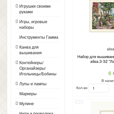
Игрушки своими
руками
Игры, игровые
наборы
Инструменты Гамма
Канва для
alis
вышивания
Набор для вышивани
alisa.3-32 "Л
Контейнеры/
Органайзеры/
6 
Игольницы/Бобины
В нали
Лупы и лампы
Кол-во
Маркеры
Мулине
Нити и проволока