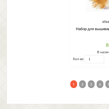
alis
Набор для вышиван
8
В нали
Кол-во
1
2
3
4