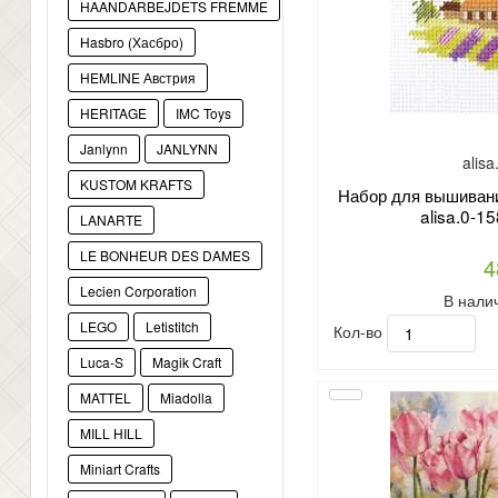
HAANDARBEJDETS FREMME
Hasbro (Хасбро)
HEMLINE Австрия
HERITAGE
IMC Toys
Janlynn
JANLYNN
alis
KUSTOM KRAFTS
Набор для вышивани
alisa.0-15
LANARTE
LE BONHEUR DES DAMES
4
Lecien Corporation
В нали
LEGO
Letistitch
Кол-во
Luca-S
Magik Craft
MATTEL
Miadolla
MILL HILL
Miniart Crafts