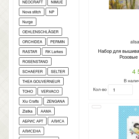
NEOCRAFT
NIMUE
Nova stitch
NP
Nurge
OEHLENSCHLÄGER
alis
ORCHIDEA
PERMIN
Набор для вышиван
RASTAR
RK Larkes
Розовые
ROSENSTAND
4 
SCHAEFER
SELTER
В нали
THEA GOUVERNEUR
Кол-во
TOHO
VERVACO
Xiu Crafts
ZENGANA
Zlatka
ААМА
АБРИС АРТ
АЛИСА
АЛИСЕНА