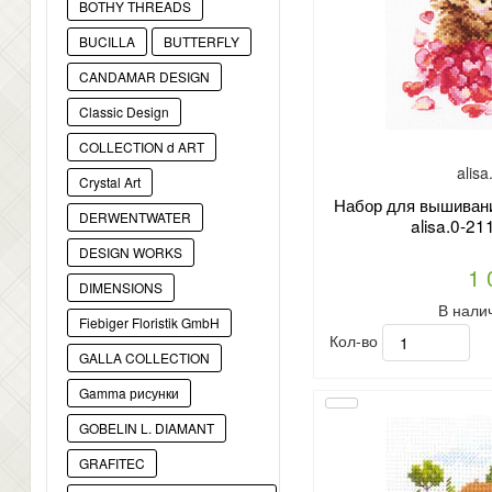
BOTHY THREADS
BUCILLA
BUTTERFLY
CANDAMAR DESIGN
Classic Design
COLLECTION d ART
alis
Crystal Art
Набор для вышивани
DERWENTWATER
alisa.0-21
DESIGN WORKS
1 
DIMENSIONS
В нали
Fiebiger Floristik GmbH
Кол-во
GALLA COLLECTION
Gamma рисунки
GOBELIN L. DIAMANT
GRAFITEC