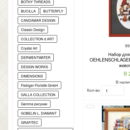
BOTHY THREADS
BUCILLA
BUTTERFLY
CANDAMAR DESIGN
Classic Design
COLLECTION d ART
99
Crystal Art
Набор для
DERWENTWATER
OEHLENSCHLAGER а
живо
DESIGN WORKS
9 
DIMENSIONS
В нали
Fiebiger Floristik GmbH
Кол-во
GALLA COLLECTION
Gamma рисунки
GOBELIN L. DIAMANT
GRAFITEC