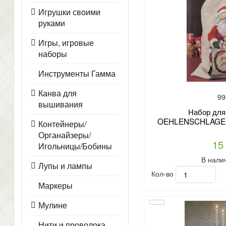
Игрушки своими
руками
Игры, игровые
наборы
Инструменты Гамма
Канва для
99
вышивания
Набор для
OEHLENSCHLAGER 
Контейнеры/
Органайзеры/
15
Игольницы/Бобины
В нали
Лупы и лампы
Кол-во
Маркеры
Мулине
Нити и проволока