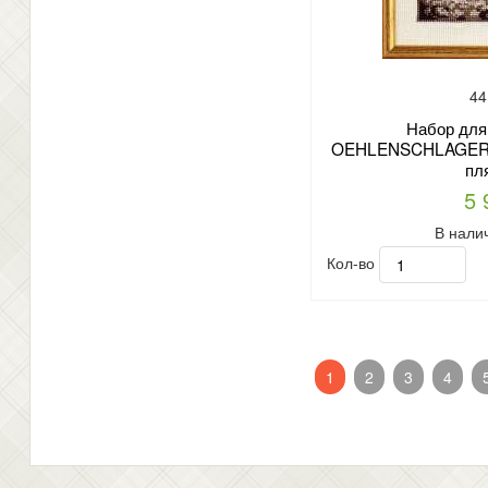
44
Набор для
OEHLENSCHLAGER а
пл
5 
В нали
Кол-во
1
2
3
4