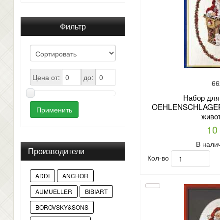
Фильтр
Цена от:
до:
66
Набор для
OEHLENSCHLAGER а
Применить
живо
10
В нали
Производители
Кол-во
ADDI
ANCHOR
AUMUELLER
BIBIART
BOROVSKY&SONS