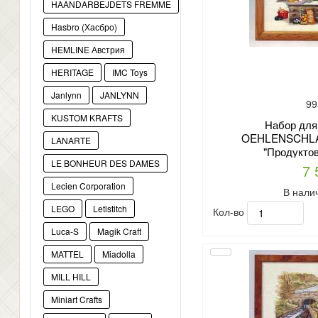
HAANDARBEJDETS FREMME
Hasbro (Хасбро)
HEMLINE Австрия
HERITAGE
IMC Toys
Janlynn
JANLYNN
99
KUSTOM KRAFTS
Набор для
OEHLENSCHLA
LANARTE
"Продуктов
LE BONHEUR DES DAMES
7 
Lecien Corporation
В нали
LEGO
Letistitch
Кол-во
Luca-S
Magik Craft
MATTEL
Miadolla
MILL HILL
Miniart Crafts