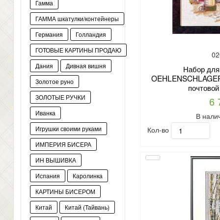
Гамма
ГАММА шкатулки/контейнеры
Германия
Голландия
ГОТОВЫЕ КАРТИНЫ ПРОДАЮ
02
Дания
Дивная вишня
Набор для
OEHLENSCHLAGER а
Золотое руно
почтовой
ЗОЛОТЫЕ РУЧКИ
6 
Иванка
В нали
Кол-во
Игрушки своими руками
ИМПЕРИЯ БИСЕРА
ИН ВЫШИВКА
Испания
Каролинка
КАРТИНЫ БИСЕРОМ
Китай
Китай (Тайвань)