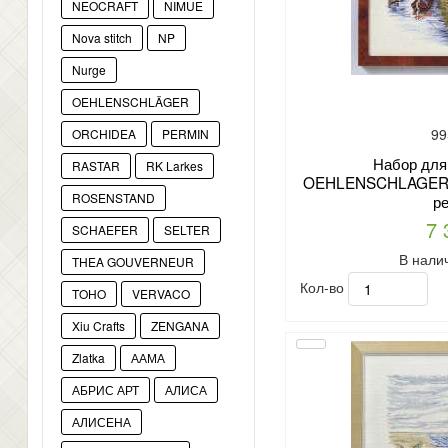
NEOCRAFT
NIMUE
Nova stitch
NP
Nurge
OEHLENSCHLÄGER
99
ORCHIDEA
PERMIN
Набор для
RASTAR
RK Larkes
OEHLENSCHLAGER а
ROSENSTAND
ре
7 
SCHAEFER
SELTER
В нали
THEA GOUVERNEUR
Кол-во
TOHO
VERVACO
Xiu Crafts
ZENGANA
Zlatka
ААМА
АБРИС АРТ
АЛИСА
АЛИСЕНА