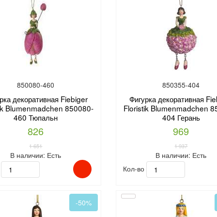
850080-460
850355-404
рка декоративная Fiebiger
Фигурка декоративная Fie
stik Blumenmadchen 850080-
Floristik Blumenmadchen 8
460 Тюпальн
404 Герань
826
969
1 651
1 937
В наличии:
Есть
В наличии:
Есть
о
Кол-во
-50%