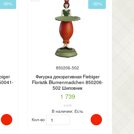
-50%
-50%
850206-502
biger
Фигурка декоративная Fiebiger
50041-
Floristik Blumenmadchen 850206-
502 Шиповник
1 739
3 478
В наличии:
Есть
Кол-во