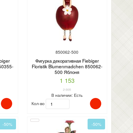
850062-500
biger
Фигурка декоративная Fiebiger
50355-
Floristik Blumenmadchen 850062-
500 Яблоня
1 153
2 305
В наличии:
Есть
Кол-во
-50%
-50%