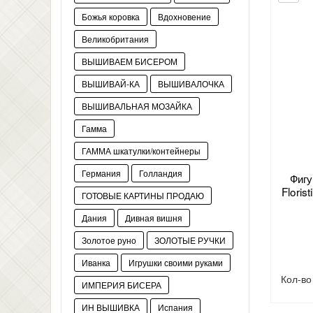
Божья коровка
Вдохновение
Великобритания
ВЫШИВАЕМ БИСЕРОМ
ВЫШИВАЙ-КА
ВЫШИВАЛОЧКА
ВЫШИВАЛЬНАЯ МОЗАЙКА
Гамма
ГАММА шкатулки/контейнеры
Германия
Голландия
Фигу
Flori
ГОТОВЫЕ КАРТИНЫ ПРОДАЮ
Дания
Дивная вишня
Золотое руно
ЗОЛОТЫЕ РУЧКИ
Иванка
Игрушки своими руками
Кол-в
ИМПЕРИЯ БИСЕРА
ИН ВЫШИВКА
Испания