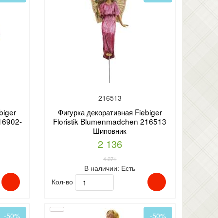
216513
biger
Фигурка декоративная Fiebiger
16902-
Floristik Blumenmadchen 216513
Шиповник
2 136
4 271
В наличии:
Есть
Кол-во
-50%
-50%