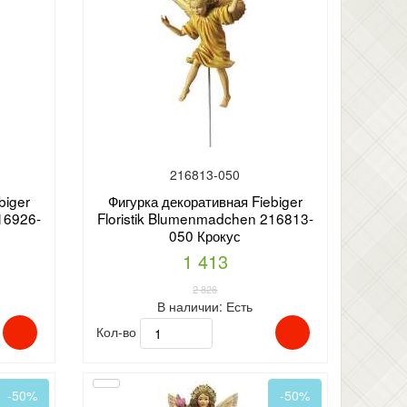
216813-050
biger
Фигурка декоративная Fiebiger
16926-
Floristik Blumenmadchen 216813-
050 Крокус
1 413
2 826
В наличии:
Есть
Кол-во
-50%
-50%