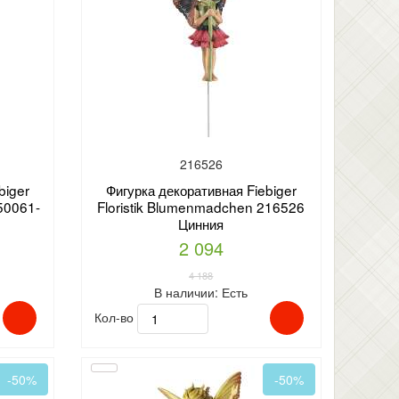
216526
biger
Фигурка декоративная Fiebiger
50061-
Floristik Blumenmadchen 216526
Цинния
2 094
4 188
В наличии:
Есть
Кол-во
-50%
-50%