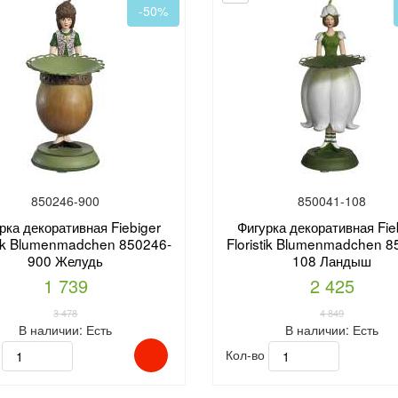
-50%
850246-900
850041-108
рка декоративная Fiebiger
Фигурка декоративная Fie
stik Blumenmadchen 850246-
Floristik Blumenmadchen 8
900 Желудь
108 Ландыш
1 739
2 425
3 478
4 849
В наличии:
Есть
В наличии:
Есть
о
Кол-во