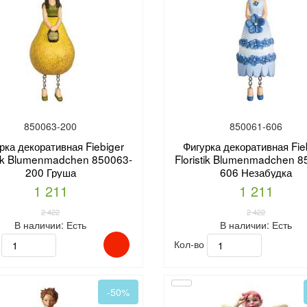
850063-200
850061-606
рка декоративная Fiebiger
Фигурка декоративная Fie
stik Blumenmadchen 850063-
Floristik Blumenmadchen 8
200 Груша
606 Незабудка
1 211
1 211
2 422
2 422
В наличии:
Есть
В наличии:
Есть
о
Кол-во
-50%