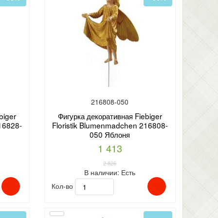
216808-050
biger
Фигурка декоративная Fiebiger
16828-
Floristik Blumenmadchen 216808-
050 Яблоня
1 413
2 826
В наличии:
Есть
Кол-во