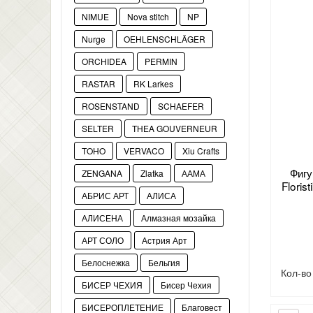
NIMUE
Nova stitch
NP
Nurge
OEHLENSCHLÄGER
ORCHIDEA
PERMIN
RASTAR
RK Larkes
ROSENSTAND
SCHAEFER
SELTER
THEA GOUVERNEUR
TOHO
VERVACO
Xiu Crafts
Фигу
ZENGANA
Zlatka
ААМА
Flori
АБРИС АРТ
АЛИСА
АЛИСЕНА
Алмазная мозайка
АРТ СОЛО
Астрия Арт
Белоснежка
Бельгия
Кол-в
БИСЕР ЧЕХИЯ
Бисер Чехия
БИСЕРОПЛЕТЕНИЕ
Благовест