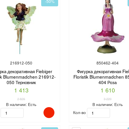
-50%
216912-050
850462-404
рка декоративная Fiebiger
Фигурка декоративная Fie
stik Blumenmadchen 216912-
Floristik Blumenmadchen 8
050 Терновник
404 Роза
1 413
1 610
2 826
3 220
В наличии:
Есть
В наличии:
Есть
о
Кол-во