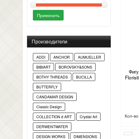
Применить
Производители
ADDI
ANCHOR
AUMUELLER
BIBIART
BOROVSKY&SONS
Фигу
Flori
BOTHY THREADS
BUCILLA
BUTTERFLY
CANDAMAR DESIGN
Classic Design
Кол-в
COLLECTION d ART
Crystal Art
DERWENTWATER
DESIGN WORKS
DIMENSIONS