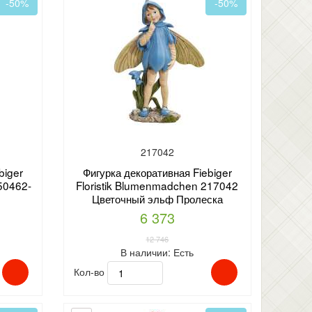
-50%
-50%
217042
biger
Фигурка декоративная Fiebiger
50462-
Floristik Blumenmadchen 217042
Цветочный эльф Пролеска
6 373
12 746
В наличии:
Есть
Кол-во