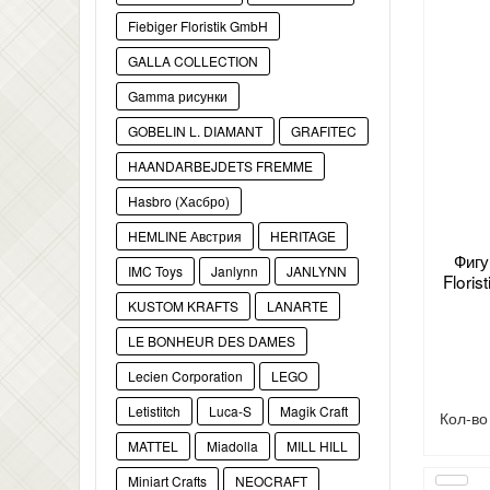
Fiebiger Floristik GmbH
GALLA COLLECTION
Gamma рисунки
GOBELIN L. DIAMANT
GRAFITEC
HAANDARBEJDETS FREMME
Hasbro (Хасбро)
HEMLINE Австрия
HERITAGE
Фигу
IMC Toys
Janlynn
JANLYNN
Flori
KUSTOM KRAFTS
LANARTE
LE BONHEUR DES DAMES
Lecien Corporation
LEGO
Letistitch
Luca-S
Magik Craft
Кол-в
MATTEL
Miadolla
MILL HILL
Miniart Crafts
NEOCRAFT