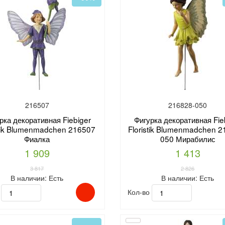
216507
216828-050
рка декоративная Fiebiger
Фигурка декоративная Fie
stik Blumenmadchen 216507
Floristik Blumenmadchen 2
Фиалка
050 Мирабилис
1 909
1 413
3 817
2 826
В наличии:
Есть
В наличии:
Есть
о
Кол-во