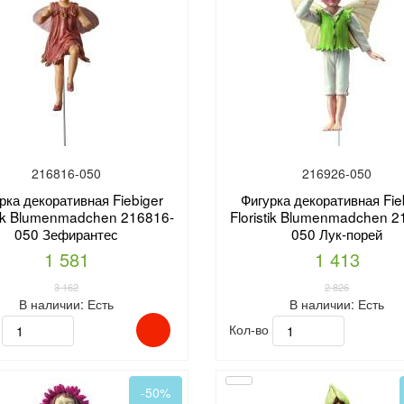
216816-050
216926-050
рка декоративная Fiebiger
Фигурка декоративная Fie
stik Blumenmadchen 216816-
Floristik Blumenmadchen 2
050 Зефирантес
050 Лук-порей
1 581
1 413
3 162
2 826
В наличии:
Есть
В наличии:
Есть
о
Кол-во
-50%