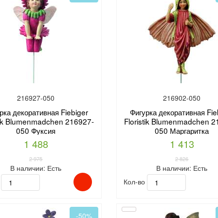
216927-050
216902-050
рка декоративная Fiebiger
Фигурка декоративная Fie
stik Blumenmadchen 216927-
Floristik Blumenmadchen 2
050 Фуксия
050 Маргаритка
1 488
1 413
2 975
2 826
В наличии:
Есть
В наличии:
Есть
о
Кол-во
-50%