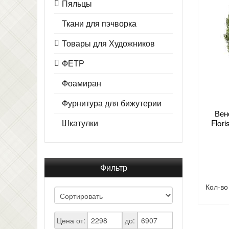
Пяльцы
Ткани для пэчворка
Товары для Художников
ФЕТР
Фоамиран
Фурнитура для бижутерии
Вен
Шкатулки
Flor
Фильтр
Кол-в
Цена от:
до: