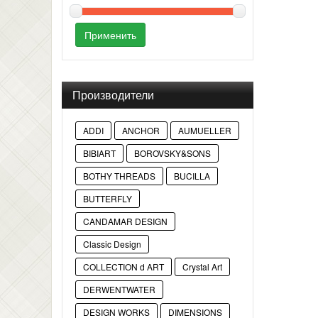
Применить
Производители
ADDI
ANCHOR
AUMUELLER
BIBIART
BOROVSKY&SONS
BOTHY THREADS
BUCILLA
BUTTERFLY
CANDAMAR DESIGN
Classic Design
COLLECTION d ART
Crystal Art
DERWENTWATER
DESIGN WORKS
DIMENSIONS