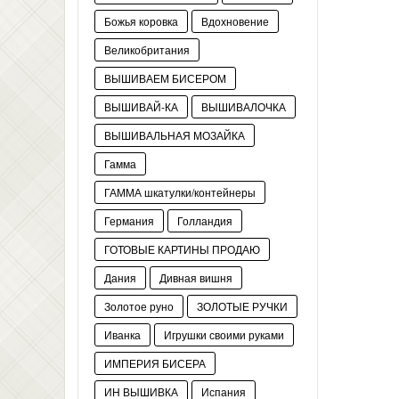
Божья коровка
Вдохновение
Великобритания
ВЫШИВАЕМ БИСЕРОМ
ВЫШИВАЙ-КА
ВЫШИВАЛОЧКА
ВЫШИВАЛЬНАЯ МОЗАЙКА
Гамма
ГАММА шкатулки/контейнеры
Германия
Голландия
ГОТОВЫЕ КАРТИНЫ ПРОДАЮ
Дания
Дивная вишня
Золотое руно
ЗОЛОТЫЕ РУЧКИ
Иванка
Игрушки своими руками
ИМПЕРИЯ БИСЕРА
ИН ВЫШИВКА
Испания