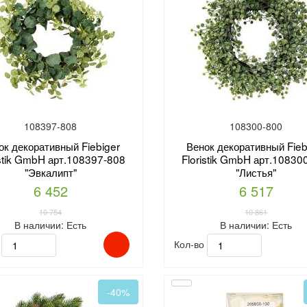
108397-808
108300-800
ок декоративный Fiebiger
Венок декоративный Fieb
istik GmbH арт.108397-808
Floristik GmbH арт.10830
"Эвкалипт"
"Листья"
6 452
6 517
10 754
10 861
В наличии:
Есть
В наличии:
Есть
о
Кол-во
-40%