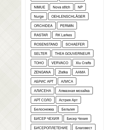
NIMUE
Nova stitch
NP
Nurge
OEHLENSCHLÄGER
ORCHIDEA
PERMIN
RASTAR
RK Larkes
ROSENSTAND
SCHAEFER
SELTER
THEA GOUVERNEUR
TOHO
VERVACO
Xiu Crafts
ZENGANA
Zlatka
ААМА
АБРИС АРТ
АЛИСА
АЛИСЕНА
Алмазная мозайка
АРТ СОЛО
Астрия Арт
Белоснежка
Бельгия
БИСЕР ЧЕХИЯ
Бисер Чехия
БИСЕРОПЛЕТЕНИЕ
Благовест