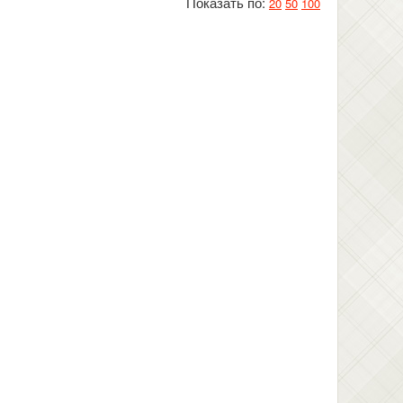
Показать по:
20
50
100