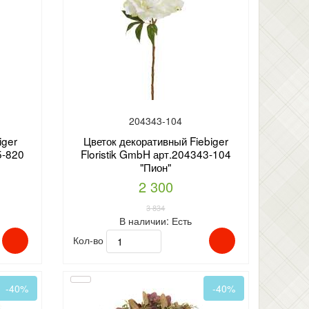
204343-104
iger
Цветок декоративный Fiebiger
5-820
Floristik GmbH арт.204343-104
"Пион"
2 300
3 834
В наличии:
Есть
Кол-во
-40%
-40%