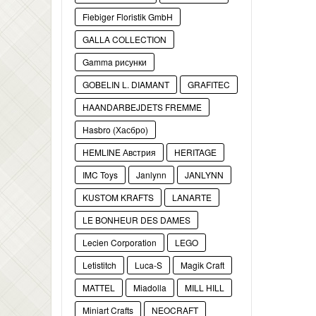
Fiebiger Floristik GmbH
GALLA COLLECTION
Gamma рисунки
GOBELIN L. DIAMANT
GRAFITEC
HAANDARBEJDETS FREMME
Hasbro (Хасбро)
HEMLINE Австрия
HERITAGE
IMC Toys
Janlynn
JANLYNN
KUSTOM KRAFTS
LANARTE
LE BONHEUR DES DAMES
Lecien Corporation
LEGO
Letistitch
Luca-S
Magik Craft
MATTEL
Miadolla
MILL HILL
Miniart Crafts
NEOCRAFT