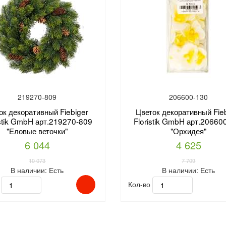
219270-809
206600-130
ок декоративный Fiebiger
Цветок декоративный Fie
istik GmbH арт.219270-809
Floristik GmbH арт.20660
"Еловые веточки"
"Орхидея"
6 044
4 625
10 073
7 709
В наличии:
Есть
В наличии:
Есть
о
Кол-во