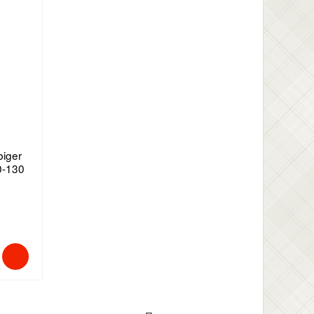
biger
0-130