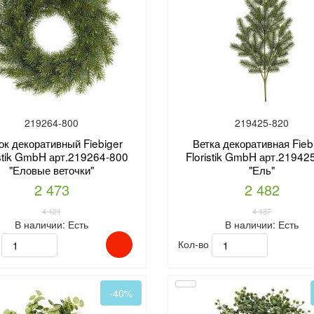
219264-800
219425-820
ок декоративный Fiebiger
Ветка декоративная Fieb
istik GmbH арт.219264-800
Floristik GmbH арт.21942
"Еловые веточки"
"Ель"
2 473
2 482
4 121
4 137
В наличии:
Есть
В наличии:
Есть
о
Кол-во
-40%