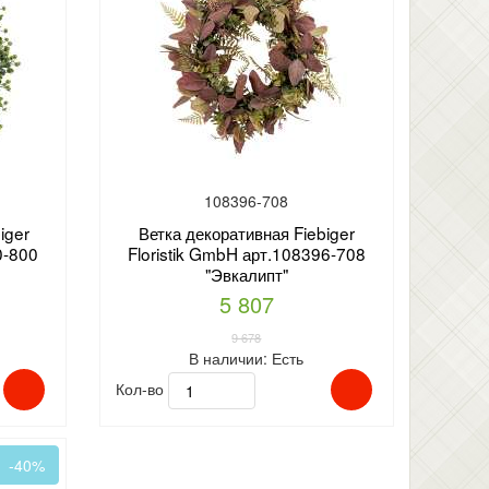
108396-708
iger
Ветка декоративная Fiebiger
0-800
Floristik GmbH арт.108396-708
"Эвкалипт"
5 807
9 678
В наличии:
Есть
Кол-во
-40%