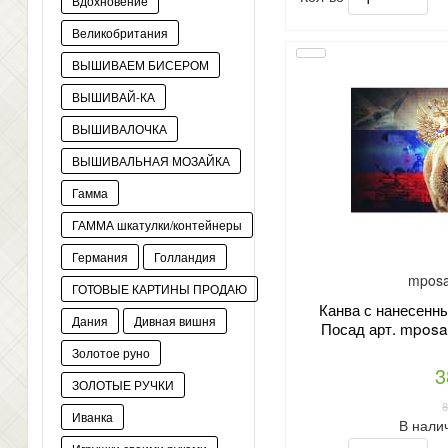
Вдохновение
Великобритания
ВЫШИВАЕМ БИСЕРОМ
ВЫШИВАЙ-КА
ВЫШИВАЛОЧКА
ВЫШИВАЛЬНАЯ МОЗАЙКА
Гамма
ГАММА шкатулки/контейнеры
Германия
Голландия
mposa
ГОТОВЫЕ КАРТИНЫ ПРОДАЮ
Канва с нанесенн
Дания
Дивная вишня
Посад арт. mposa
Золотое руно
3
ЗОЛОТЫЕ РУЧКИ
Иванка
В нали