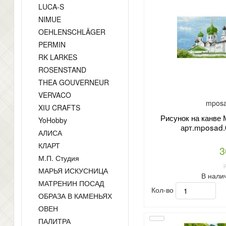
LUCA-S
NIMUE
OEHLENSCHLÄGER
PERMIN
RK LARKES
ROSENSTAND
THEA GOUVERNEUR
VERVACO
mposa
XIU CRAFTS
Рисунок на канв
YoHobby
арт.mposad.
АЛИСА
КЛАРТ
3
М.П. Студия
МАРЬЯ ИСКУСНИЦА
В нали
МАТРЕНИН ПОСАД
Кол-во
ОБРАЗА В КАМЕНЬЯХ
ОВЕН
ПАЛИТРА