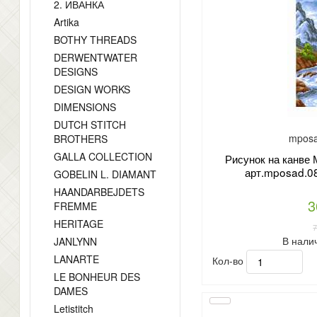
2. ИВАНКА
Artika
BOTHY THREADS
DERWENTWATER
DESIGNS
DESIGN WORKS
DIMENSIONS
DUTCH STITCH
mposa
BROTHERS
GALLA COLLECTION
Рисунок на канв
арт.mposad.08
GOBELIN L. DIAMANT
HAANDARBEJDETS
3
FREMME
HERITAGE
В нали
JANLYNN
LANARTE
Кол-во
LE BONHEUR DES
DAMES
Letistitch