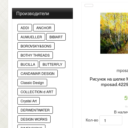
Производители
ADDI
ANCHOR
AUMUELLER
BIBIART
BOROVSKY&SONS
BOTHY THREADS
BUCILLA
BUTTERFLY
mposa
CANDAMAR DESIGN
Рисунок на шелке 
Classic Design
mposad.4229 
COLLECTION d ART
5
Crystal Art
1
DERWENTWATER
В нали
Кол-во
DESIGN WORKS