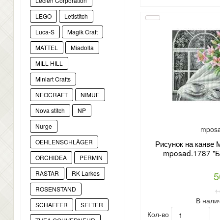
Lecien Corporation
LEGO
Letistitch
Luca-S
Magik Craft
MATTEL
Miadolla
MILL HILL
Miniart Crafts
NEOCRAFT
NIMUE
Nova stitch
NP
Nurge
mposa
OEHLENSCHLÄGER
Рисунок на канве 
mposad.1787 "Б
ORCHIDEA
PERMIN
5
RASTAR
RK Larkes
ROSENSTAND
1
В нали
SCHAEFER
SELTER
Кол-во