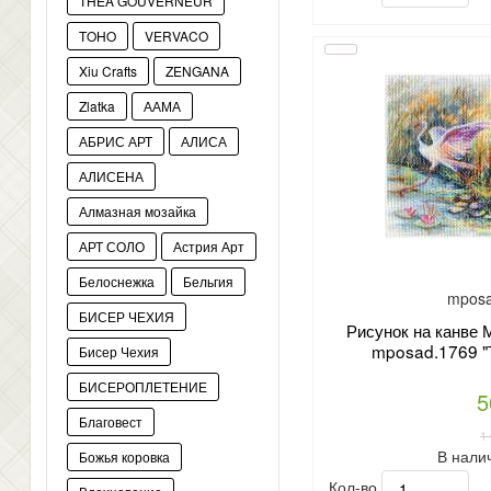
THEA GOUVERNEUR
TOHO
VERVACO
Xiu Crafts
ZENGANA
Zlatka
ААМА
АБРИС АРТ
АЛИСА
АЛИСЕНА
Алмазная мозайка
АРТ СОЛО
Астрия Арт
Белоснежка
Бельгия
mposa
БИСЕР ЧЕХИЯ
Рисунок на канве 
mposad.1769 "
Бисер Чехия
БИСЕРОПЛЕТЕНИЕ
5
Благовест
1
В нали
Божья коровка
Кол-во