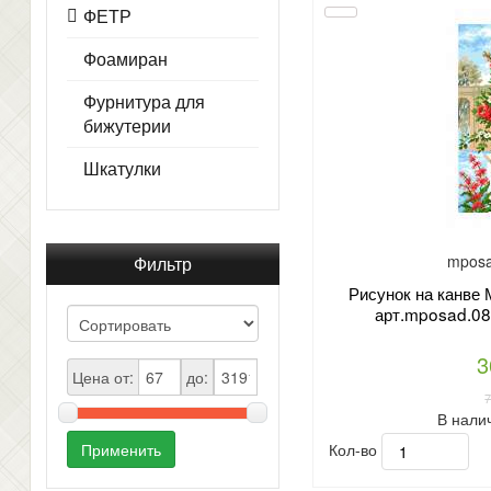
ФЕТР
Фоамиран
Фурнитура для
бижутерии
Шкатулки
mposa
Фильтр
Рисунок на канв
арт.mposad.08
3
Цена от:
до:
В нали
Кол-во
Применить