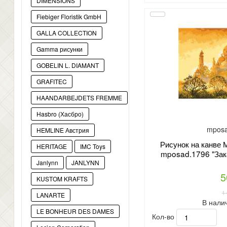
DIMENSIONS
Fiebiger Floristik GmbH
GALLA COLLECTION
Gamma рисунки
GOBELIN L. DIAMANT
GRAFITEC
HAANDARBEJDETS FREMME
Hasbro (Хасбро)
mposa
HEMLINE Австрия
Рисунок на канве 
HERITAGE
IMC Toys
mposad.1796 "Зак
Janlynn
JANLYNN
5
KUSTOM KRAFTS
1
LANARTE
В нали
LE BONHEUR DES DAMES
Кол-во