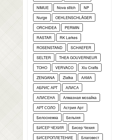
NIMUE
Nova stitch
NP
Nurge
OEHLENSCHLÄGER
ORCHIDEA
PERMIN
RASTAR
RK Larkes
ROSENSTAND
SCHAEFER
SELTER
THEA GOUVERNEUR
TOHO
VERVACO
Xiu Crafts
ZENGANA
Zlatka
ААМА
АБРИС АРТ
АЛИСА
АЛИСЕНА
Алмазная мозайка
АРТ СОЛО
Астрия Арт
Белоснежка
Бельгия
БИСЕР ЧЕХИЯ
Бисер Чехия
БИСЕРОПЛЕТЕНИЕ
Благовест