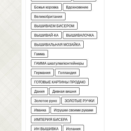
Божья коровка
Вдохновение
Великобритания
ВЫШИВАЕМ БИСЕРОМ
ВЫШИВАЙ-КА
ВЫШИВАЛОЧКА
ВЫШИВАЛЬНАЯ МОЗАЙКА
Гамма
ГАММА шкатулки/контейнеры
Германия
Голландия
ГОТОВЫЕ КАРТИНЫ ПРОДАЮ
Дания
Дивная вишня
Золотое руно
ЗОЛОТЫЕ РУЧКИ
Иванка
Игрушки своими руками
ИМПЕРИЯ БИСЕРА
ИН ВЫШИВКА
Испания