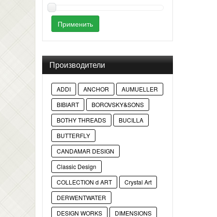
Применить
Производители
ADDI
ANCHOR
AUMUELLER
BIBIART
BOROVSKY&SONS
BOTHY THREADS
BUCILLA
BUTTERFLY
CANDAMAR DESIGN
Classic Design
COLLECTION d ART
Crystal Art
DERWENTWATER
DESIGN WORKS
DIMENSIONS