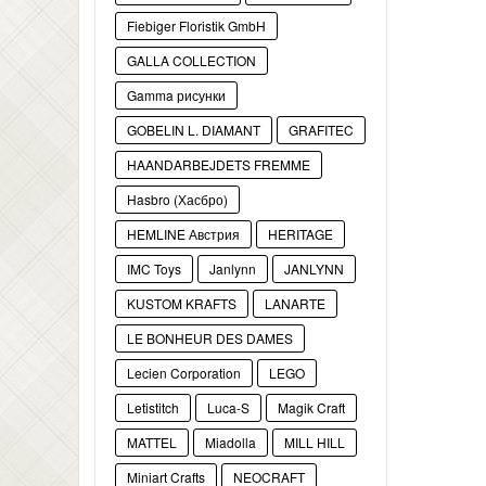
Fiebiger Floristik GmbH
GALLA COLLECTION
Gamma рисунки
GOBELIN L. DIAMANT
GRAFITEC
HAANDARBEJDETS FREMME
Hasbro (Хасбро)
HEMLINE Австрия
HERITAGE
IMC Toys
Janlynn
JANLYNN
KUSTOM KRAFTS
LANARTE
LE BONHEUR DES DAMES
Lecien Corporation
LEGO
Letistitch
Luca-S
Magik Craft
MATTEL
Miadolla
MILL HILL
Miniart Crafts
NEOCRAFT