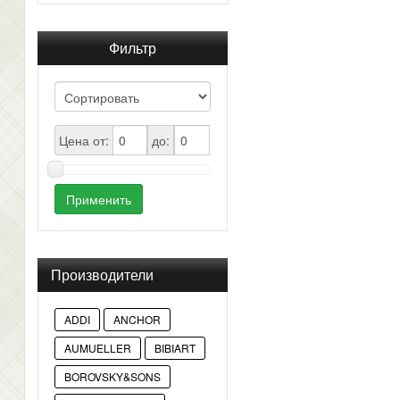
Фильтр
Цена от:
до:
Применить
Производители
ADDI
ANCHOR
AUMUELLER
BIBIART
BOROVSKY&SONS