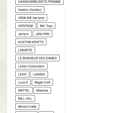
HAANDARBEJDETS FREMME
Hasbro (Хасбро)
HEMLINE Австрия
HERITAGE
IMC Toys
Janlynn
JANLYNN
KUSTOM KRAFTS
LANARTE
LE BONHEUR DES DAMES
Lecien Corporation
LEGO
Letistitch
Luca-S
Magik Craft
MATTEL
Miadolla
MILL HILL
Miniart Crafts