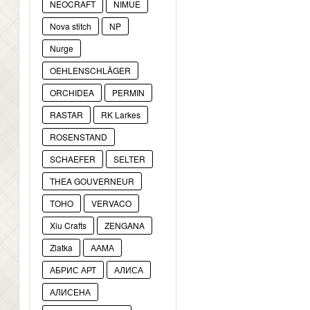
NEOCRAFT
NIMUE
Nova stitch
NP
Nurge
OEHLENSCHLÄGER
ORCHIDEA
PERMIN
RASTAR
RK Larkes
ROSENSTAND
SCHAEFER
SELTER
THEA GOUVERNEUR
TOHO
VERVACO
Xiu Crafts
ZENGANA
Zlatka
ААМА
АБРИС АРТ
АЛИСА
АЛИСЕНА