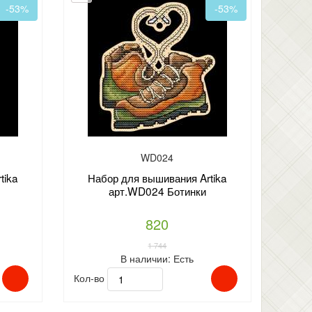
-53%
-53%
WD024
tika
Набор для вышивания Artika
арт.WD024 Ботинки
820
1 744
В наличии:
Есть
Кол-во