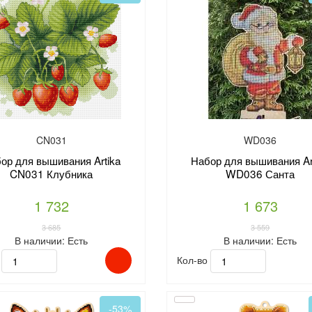
CN031
WD036
ор для вышивания Artika
Набор для вышивания Ar
CN031 Клубника
WD036 Санта
1 732
1 673
3 685
3 559
В наличии:
Есть
В наличии:
Есть
о
Кол-во
-53%