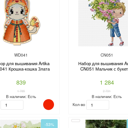
WD041
CN051
ор для вышивания Artika
Набор для вышивания Ar
41 Крошка-кошка Злата
CN051 Мальчик с буке
839
1 284
1 785
2 731
В наличии:
Есть
В наличии:
Есть
о
Кол-во
-53%