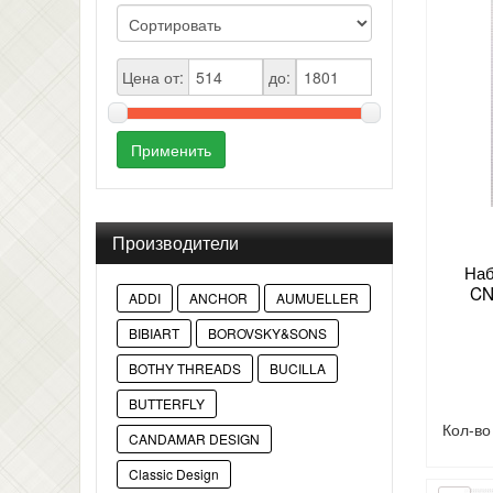
Цена от:
до:
Применить
Производители
Наб
CN
ADDI
ANCHOR
AUMUELLER
BIBIART
BOROVSKY&SONS
BOTHY THREADS
BUCILLA
BUTTERFLY
Кол-в
CANDAMAR DESIGN
Classic Design