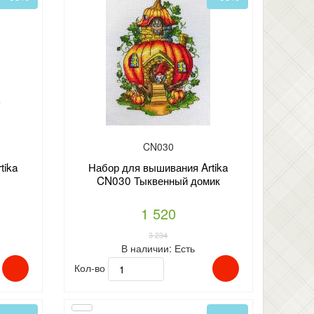
CN030
tika
Набор для вышивания Artika
CN030 Тыквенный домик
1 520
3 234
В наличии:
Есть
Кол-во