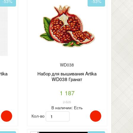
-53%
-53%
WD038
tika
Набор для вышивания Artika
WD038 Гранат
1 187
2 525
В наличии:
Есть
Кол-во