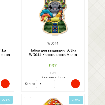
WD044
tika
Набор для вышивания Artika
тенька
WD044 Крошка-кошка Марта
937
1 994
В наличии:
Есть
Кол-во
-53%
-53%