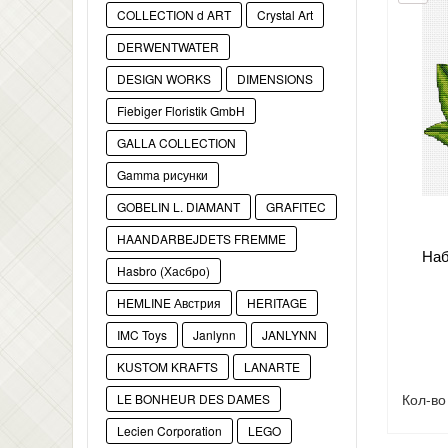
COLLECTION d ART
Crystal Art
DERWENTWATER
DESIGN WORKS
DIMENSIONS
Fiebiger Floristik GmbH
GALLA COLLECTION
Gamma рисунки
GOBELIN L. DIAMANT
GRAFITEC
HAANDARBEJDETS FREMME
Наб
Hasbro (Хасбро)
HEMLINE Австрия
HERITAGE
IMC Toys
Janlynn
JANLYNN
KUSTOM KRAFTS
LANARTE
Кол-в
LE BONHEUR DES DAMES
Lecien Corporation
LEGO