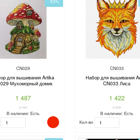
-53%
CN029
CN033
ор для вышивания Artika
Набор для вышивания Ar
029 Мухоморный домик
CN033 Лиса
1 487
1 422
3 163
3 025
В наличии:
Есть
В наличии:
Есть
о
Кол-во