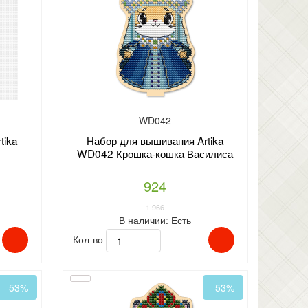
WD042
tika
Набор для вышивания Artika
WD042 Крошка-кошка Василиса
924
1 966
В наличии:
Есть
Кол-во
-53%
-53%