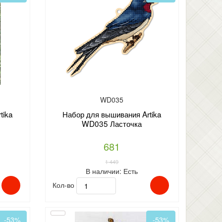
WD035
tika
Набор для вышивания Artika
WD035 Ласточка
681
1 449
В наличии:
Есть
Кол-во
-53%
-53%