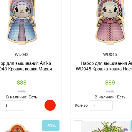
WD043
WD045
ор для вышивания Artika
Набор для вышивания Ar
43 Крошка-кошка Марья
WD045 Крошка-кошка Нас
888
889
1 889
1 892
В наличии:
Есть
В наличии:
Есть
о
Кол-во
-53%