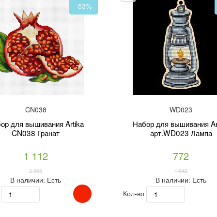
-53%
CN038
WD023
ор для вышивания Artika
Набор для вышивания Ar
CN038 Гранат
арт.WD023 Лампа
1 112
772
2 365
1 642
В наличии:
Есть
В наличии:
Есть
о
Кол-во