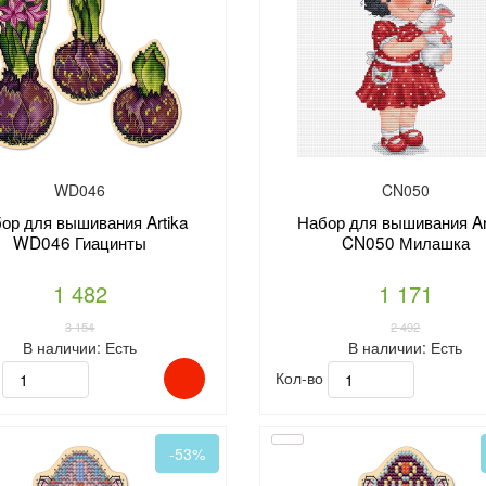
WD046
CN050
ор для вышивания Artika
Набор для вышивания Ar
WD046 Гиацинты
CN050 Милашка
1 482
1 171
3 154
2 492
В наличии:
Есть
В наличии:
Есть
о
Кол-во
-53%