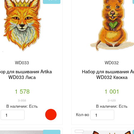
WD033
WD032
ор для вышивания Artika
Набор для вышивания Ar
WD033 Лиса
WD032 Квокка
1 578
1 001
3 358
2 129
В наличии:
Есть
В наличии:
Есть
о
Кол-во