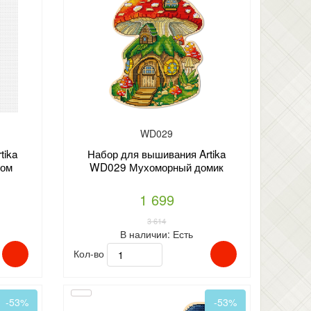
WD029
tika
Набор для вышивания Artika
том
WD029 Мухоморный домик
1 699
3 614
В наличии:
Есть
Кол-во
-53%
-53%