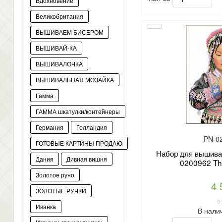
Вдохновение
Великобритания
ВЫШИВАЕМ БИСЕРОМ
ВЫШИВАЙ-КА
ВЫШИВАЛОЧКА
ВЫШИВАЛЬНАЯ МОЗАЙКА
Гамма
ГАММА шкатулки/контейнеры
Германия
Голландия
PN-0
ГОТОВЫЕ КАРТИНЫ ПРОДАЮ
Набор для вышиван
Дания
Дивная вишня
0200962 Thai 
Золотое руно
4 
ЗОЛОТЫЕ РУЧКИ
9
Иванка
В нали