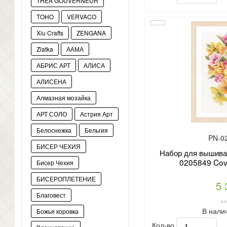
THEA GOUVERNEUR
TOHO
VERVACO
Xiu Crafts
ZENGANA
Zlatka
ААМА
АБРИС АРТ
АЛИСА
АЛИСЕНА
Алмазная мозайка
АРТ СОЛО
Астрия Арт
Белоснежка
Бельгия
PN-0
БИСЕР ЧЕХИЯ
Набор для вышиван
0205849 Cover
Бисер Чехия
БИСЕРОПЛЕТЕНИЕ
5 
Благовест
11
В нали
Божья коровка
Кол-во