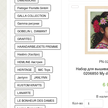
DIMENSIONS
Fiebiger Floristik GmbH
GALLA COLLECTION
Gamma рисунки
GOBELIN L. DIAMANT
GRAFITEC
HAANDARBEJDETS FREMME
Hasbro (Хасбро)
PN-0
HEMLINE Австрия
Набор для вышиван
HERITAGE
IMC Toys
0206850 My d
Janlynn
JANLYNN
6 
KUSTOM KRAFTS
12
LANARTE
В нали
LE BONHEUR DES DAMES
Кол-во