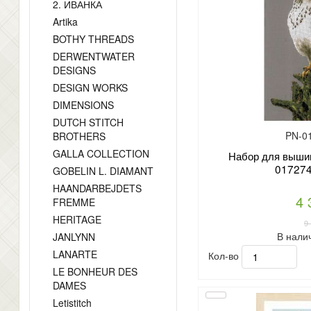
2. ИВАНКА
Artika
BOTHY THREADS
DERWENTWATER
DESIGNS
DESIGN WORKS
DIMENSIONS
DUTCH STITCH
PN-0
BROTHERS
GALLA COLLECTION
Набор для вышив
017274
GOBELIN L. DIAMANT
HAANDARBEJDETS
4 
FREMME
HERITAGE
9
В нали
JANLYNN
LANARTE
Кол-во
LE BONHEUR DES
DAMES
Letistitch