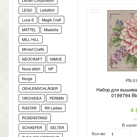
Lecien Corporation
LEGO
Letistitch
Luca-S
Magik Craft
MATTEL
Miadolla
MILL HILL
Miniart Crafts
NEOCRAFT
NIMUE
Nova stitch
NP
Nurge
PN-0
OEHLENSCHLÄGER
Набор для вышиван
0199794 Bl
ORCHIDEA
PERMIN
4 
RASTAR
RK Larkes
ROSENSTAND
10
В нали
SCHAEFER
SELTER
Кол-во