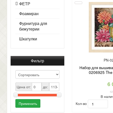
ФЕТР
Фоамиран
Фурнитура для
бижутерии
Шкатулки
PN-0
Фильтр
Набор для вышиван
0206925 The s
6 
Цена от:
до:
12
В нали
Кол-во
Применить