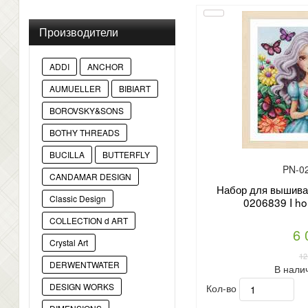
Производители
ADDI
ANCHOR
AUMUELLER
BIBIART
BOROVSKY&SONS
BOTHY THREADS
BUCILLA
BUTTERFLY
PN-0
CANDAMAR DESIGN
Набор для вышиван
Classic Design
0206839 I hol
COLLECTION d ART
6 
Crystal Art
12
DERWENTWATER
В нали
Кол-во
DESIGN WORKS