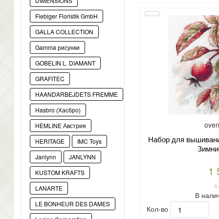
DIMENSIONS
Fiebiger Floristik GmbH
GALLA COLLECTION
Gamma рисунки
GOBELIN L. DIAMANT
GRAFITEC
HAANDARBEJDETS FREMME
Hasbro (Хасбро)
oven
HEMLINE Австрия
Набор для вышивани
HERITAGE
IMC Toys
Зимни
Janlynn
JANLYNN
1 
KUSTOM KRAFTS
3
LANARTE
В нали
LE BONHEUR DES DAMES
Кол-во