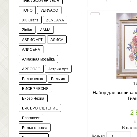
THEA GOUVERNEUR
TOHO
VERVACO
Xiu Crafts
ZENGANA
Zlatka
ААМА
АБРИС АРТ
АЛИСА
АЛИСЕНА
Алмазная мозайка
АРТ СОЛО
Астрия Арт
Белоснежка
Бельгия
1
БИСЕР ЧЕХИЯ
Набор для вышивани
Гиа
Бисер Чехия
БИСЕРОПЛЕТЕНИЕ
2 
Благовест
6
В нали
Божья коровка
Кол-во