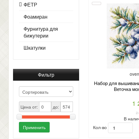
ФЕТР
Фоамиран
Фурнитура для
бижутерии
Шкатулки
oven
Фильтр
Набор для вышивани
Веточка мо
1 
Цена от:
до:
2
В нали
Кол-во
Применить