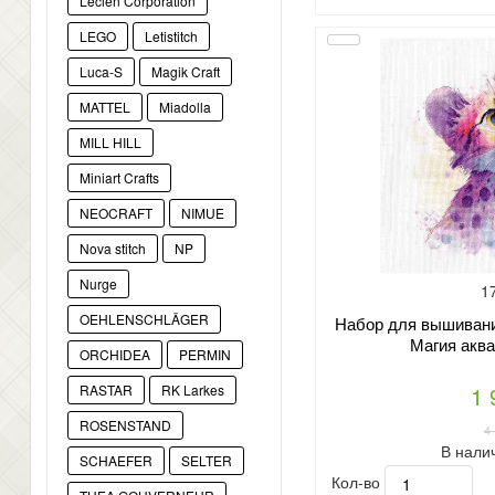
Lecien Corporation
LEGO
Letistitch
Luca-S
Magik Craft
MATTEL
Miadolla
MILL HILL
Miniart Crafts
NEOCRAFT
NIMUE
Nova stitch
NP
Nurge
1
OEHLENSCHLÄGER
Набор для вышивани
Магия аква
ORCHIDEA
PERMIN
1 
RASTAR
RK Larkes
ROSENSTAND
4
В нали
SCHAEFER
SELTER
Кол-во