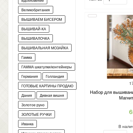
Вдохновение
Великобритания
ВЫШИВАЕМ БИСЕРОМ
ВЫШИВАЙ-КА
ВЫШИВАЛОЧКА
ВЫШИВАЛЬНАЯ МОЗАЙКА
Гамма
ГАММА шкатулки/контейнеры
Германия
Голландия
1
ГОТОВЫЕ КАРТИНЫ ПРОДАЮ
Набор для вышивани
Дания
Дивная вишня
Магнит
Золотое руно
6
ЗОЛОТЫЕ РУЧКИ
1
Иванка
В нали