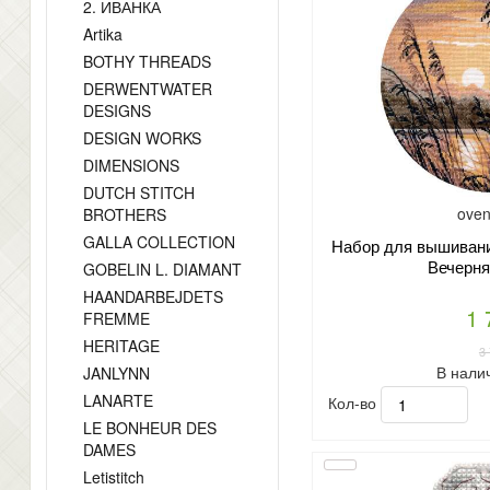
2. ИВАНКА
Artika
BOTHY THREADS
DERWENTWATER
DESIGNS
DESIGN WORKS
DIMENSIONS
DUTCH STITCH
oven
BROTHERS
GALLA COLLECTION
Набор для вышивани
Вечерня
GOBELIN L. DIAMANT
HAANDARBEJDETS
1 
FREMME
HERITAGE
3
В нали
JANLYNN
LANARTE
Кол-во
LE BONHEUR DES
DAMES
Letistitch