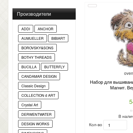
Производители
ADDI
ANCHOR
AUMUELLER
BIBIART
BOROVSKY&SONS
BOTHY THREADS
BUCILLA
BUTTERFLY
oven
CANDAMAR DESIGN
Набор для вышивани
Classic Design
Магнит. Ве
COLLECTION d ART
5
Crystal Art
1
DERWENTWATER
В нали
Кол-во
DESIGN WORKS