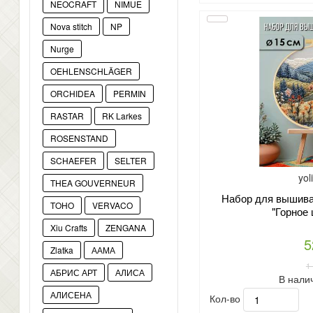
NEOCRAFT
NIMUE
Nova stitch
NP
Nurge
OEHLENSCHLÄGER
ORCHIDEA
PERMIN
RASTAR
RK Larkes
ROSENSTAND
SCHAEFER
SELTER
yol
THEA GOUVERNEUR
Набор для вышиван
TOHO
VERVACO
"Горное 
Xiu Crafts
ZENGANA
5
Zlatka
ААМА
1
АБРИС АРТ
АЛИСА
В нали
АЛИСЕНА
Кол-во