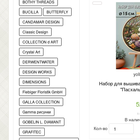
BOTHY THREADS
BUCILLA
BUTTERFLY
CANDAMAR DESIGN
Classic Design
COLLECTION d ART
Crystal Art
DERWENTWATER
DESIGN WORKS
yol
DIMENSIONS
Набор для вышиван
"Пасхаль
Fiebiger Floristik GmbH
GALLA COLLECTION
5
Gamma рисунки
1
В нали
GOBELIN L. DIAMANT
Кол-во
GRAFITEC