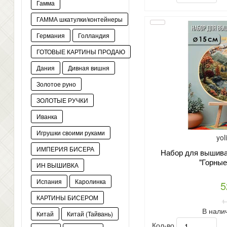
Гамма
ГАММА шкатулки/контейнеры
Германия
Голландия
ГОТОВЫЕ КАРТИНЫ ПРОДАЮ
Дания
Дивная вишня
Золотое руно
ЗОЛОТЫЕ РУЧКИ
Иванка
Игрушки своими руками
yol
ИМПЕРИЯ БИСЕРА
Набор для вышиван
"Горные
ИН ВЫШИВКА
Испания
Каролинка
5
КАРТИНЫ БИСЕРОМ
1
В нали
Китай
Китай (Тайвань)
Кол-во