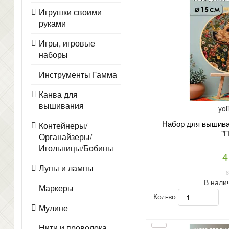
Игрушки своими
руками
Игры, игровые
наборы
Инструменты Гамма
Канва для
вышивания
yol
Набор для вышиван
Контейнеры/
"П
Органайзеры/
Игольницы/Бобины
4
Лупы и лампы
В нали
Маркеры
Кол-во
Мулине
Нити и проволока