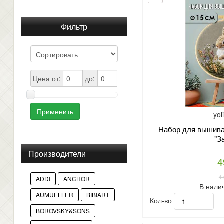
Фильтр
Цена от:
до:
Применить
yol
Набор для вышиван
"З
Производители
4
1
ADDI
ANCHOR
В нали
AUMUELLER
BIBIART
Кол-во
BOROVSKY&SONS