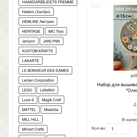
HAANDARBEJDETS FREMME
Hasbro (Хасбро)
HEMLINE Австрия
HERITAGE
IMC Toys
Janlynn
JANLYNN
KUSTOM KRAFTS
LANARTE
LE BONHEUR DES DAMES
yol
Lecien Corporation
Набор для вышиван
"Оле
LEGO
Letistitch
Luca-S
Magik Craft
4
MATTEL
Miadolla
1
В нали
MILL HILL
Кол-во
Miniart Crafts