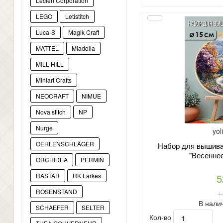
Lecien Corporation
LEGO
Letistitch
Luca-S
Magik Craft
MATTEL
Miadolla
MILL HILL
Miniart Crafts
NEOCRAFT
NIMUE
Nova stitch
NP
Nurge
yol
OEHLENSCHLÄGER
Набор для вышиван
"Весеннее
ORCHIDEA
PERMIN
5
RASTAR
RK Larkes
ROSENSTAND
1
В нали
SCHAEFER
SELTER
Кол-во