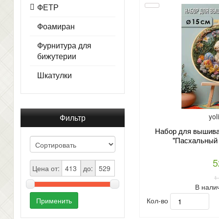
ФЕТР
Фоамиран
Фурнитура для
бижутерии
Шкатулки
yol
Фильтр
Набор для вышиван
"Пасхальный 
5
Цена от:
до:
1
В нали
Кол-во
Применить