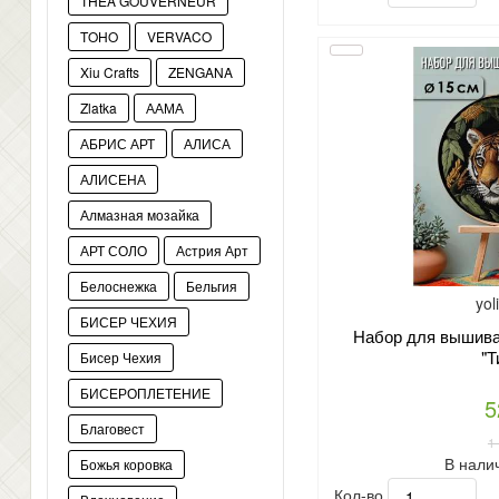
THEA GOUVERNEUR
TOHO
VERVACO
Xiu Crafts
ZENGANA
Zlatka
ААМА
АБРИС АРТ
АЛИСА
АЛИСЕНА
Алмазная мозайка
АРТ СОЛО
Астрия Арт
Белоснежка
Бельгия
yol
БИСЕР ЧЕХИЯ
Набор для вышиван
"Т
Бисер Чехия
БИСЕРОПЛЕТЕНИЕ
5
Благовест
1
В нали
Божья коровка
Кол-во