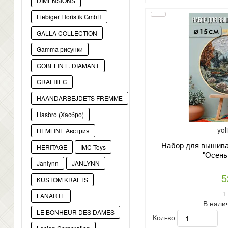
DIMENSIONS
Fiebiger Floristik GmbH
GALLA COLLECTION
Gamma рисунки
GOBELIN L. DIAMANT
GRAFITEC
HAANDARBEJDETS FREMME
Hasbro (Хасбро)
yol
HEMLINE Австрия
Набор для вышиван
HERITAGE
IMC Toys
"Осень 
Janlynn
JANLYNN
5
KUSTOM KRAFTS
1
LANARTE
В нали
LE BONHEUR DES DAMES
Кол-во