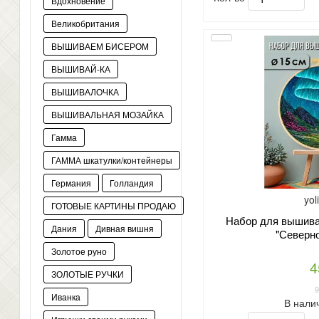
Вдохновение
Великобритания
ВЫШИВАЕМ БИСЕРОМ
ВЫШИВАЙ-КА
ВЫШИВАЛОЧКА
ВЫШИВАЛЬНАЯ МОЗАЙКА
Гамма
ГАММА шкатулки/контейнеры
Германия
Голландия
yol
ГОТОВЫЕ КАРТИНЫ ПРОДАЮ
Набор для вышиван
Дания
Дивная вишня
"Северно
Золотое руно
4
ЗОЛОТЫЕ РУЧКИ
Иванка
В нали