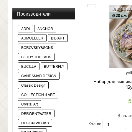
Производители
ADDI
ANCHOR
AUMUELLER
BIBIART
BOROVSKY&SONS
BOTHY THREADS
BUCILLA
BUTTERFLY
yol
CANDAMAR DESIGN
Набор для вышиван
Classic Design
"Бу
COLLECTION d ART
5
Crystal Art
1
DERWENTWATER
В нали
Кол-во
DESIGN WORKS