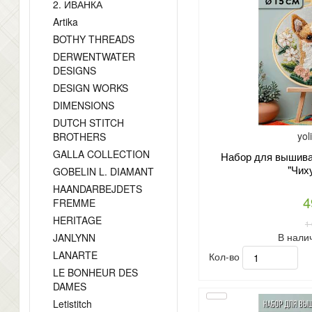
2. ИВАНКА
Artika
BOTHY THREADS
DERWENTWATER
DESIGNS
DESIGN WORKS
DIMENSIONS
DUTCH STITCH
yol
BROTHERS
GALLA COLLECTION
Набор для вышиван
"Чих
GOBELIN L. DIAMANT
HAANDARBEJDETS
4
FREMME
HERITAGE
1
В нали
JANLYNN
LANARTE
Кол-во
LE BONHEUR DES
DAMES
Letistitch