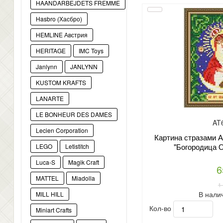
HAANDARBEJDETS FREMME
Hasbro (Хасбро)
HEMLINE Австрия
HERITAGE
IMC Toys
Janlynn
JANLYNN
KUSTOM KRAFTS
LANARTE
LE BONHEUR DES DAMES
AT
Lecien Corporation
Картина стразами А
"Богородица 
LEGO
Letistitch
Luca-S
Magik Craft
6
MATTEL
Miadolla
1
В нали
MILL HILL
Кол-во
Miniart Crafts