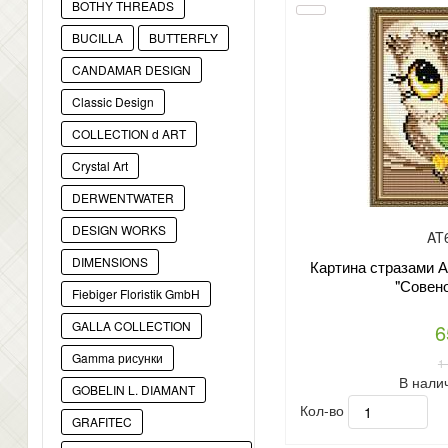
BOTHY THREADS
BUCILLA
BUTTERFLY
CANDAMAR DESIGN
Classic Design
COLLECTION d ART
Crystal Art
DERWENTWATER
DESIGN WORKS
AT
DIMENSIONS
Картина стразами А
"Совено
Fiebiger Floristik GmbH
GALLA COLLECTION
6
Gamma рисунки
1
В нали
GOBELIN L. DIAMANT
Кол-во
GRAFITEC