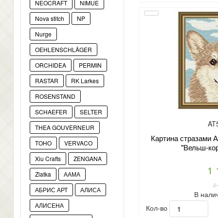
NEOCRAFT
NIMUE
Nova stitch
NP
Nurge
OEHLENSCHLÄGER
ORCHIDEA
PERMIN
RASTAR
RK Larkes
ROSENSTAND
SCHAEFER
SELTER
AT
THEA GOUVERNEUR
Картина стразами А
TOHO
VERVACO
"Вельш-кор
Xiu Crafts
ZENGANA
1 
Zlatka
ААМА
2
АБРИС АРТ
АЛИСА
В нали
АЛИСЕНА
Кол-во