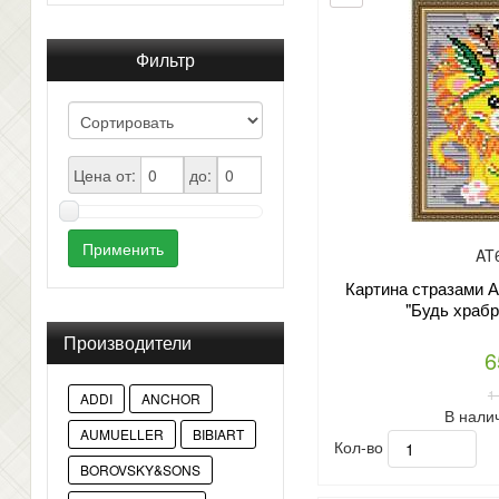
Фильтр
Цена от:
до:
Применить
AT
Картина стразами А
"Будь храбр
Производители
6
1
ADDI
ANCHOR
В нали
AUMUELLER
BIBIART
Кол-во
BOROVSKY&SONS