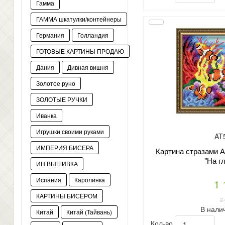
Гамма
ГАММА шкатулки/контейнеры
Германия
Голландия
ГОТОВЫЕ КАРТИНЫ ПРОДАЮ
Дания
Дивная вишня
Золотое руно
ЗОЛОТЫЕ РУЧКИ
Иванка
Игрушки своими руками
AT
ИМПЕРИЯ БИСЕРА
Картина стразами А
"На г
ИН ВЫШИВКА
Испания
Каролинка
1 
КАРТИНЫ БИСЕРОМ
2
В нали
Китай
Китай (Тайвань)
Кол-во