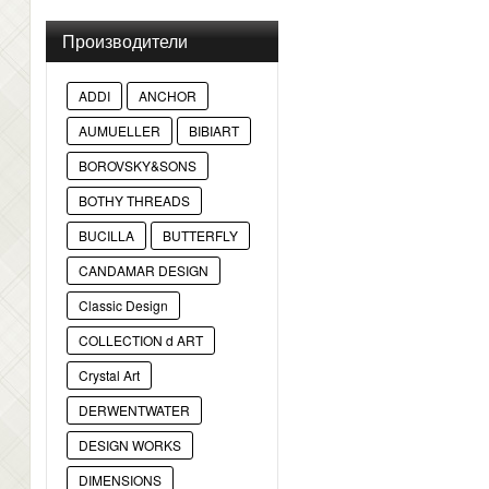
Производители
ADDI
ANCHOR
AUMUELLER
BIBIART
BOROVSKY&SONS
BOTHY THREADS
BUCILLA
BUTTERFLY
CANDAMAR DESIGN
Classic Design
COLLECTION d ART
Crystal Art
DERWENTWATER
DESIGN WORKS
DIMENSIONS