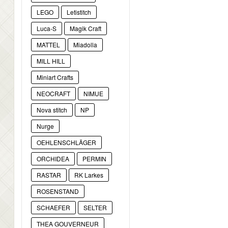
LEGO
Letistitch
Luca-S
Magik Craft
MATTEL
Miadolla
MILL HILL
Miniart Crafts
NEOCRAFT
NIMUE
Nova stitch
NP
Nurge
OEHLENSCHLÄGER
ORCHIDEA
PERMIN
RASTAR
RK Larkes
ROSENSTAND
SCHAEFER
SELTER
THEA GOUVERNEUR