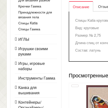
Для вязания разное
Крючки Гамма
Отзыв
Описание
Принадлежности для
вязания гела
Спицы Katia кругов
Спицы Katia
Вид: круговые
Спицы Гамма
Размер: № 2,75
ИГЛЫ
Длина спиц от конч
Игрушки своими
Состав: латунь
руками
Игры, игровые
наборы
Просмотренные
Инструменты Гамма
Канва для
вышивания
Контейнеры/
Органайзеры/