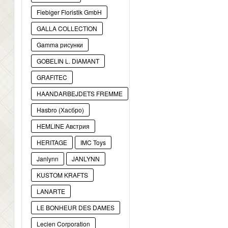
Fiebiger Floristik GmbH
GALLA COLLECTION
Gamma рисунки
GOBELIN L. DIAMANT
GRAFITEC
HAANDARBEJDETS FREMME
Hasbro (Хасбро)
HEMLINE Австрия
HERITAGE
IMC Toys
Janlynn
JANLYNN
KUSTOM KRAFTS
LANARTE
LE BONHEUR DES DAMES
Lecien Corporation