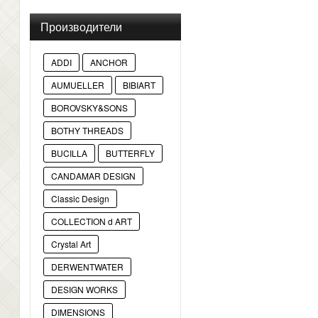
Производители
ADDI
ANCHOR
AUMUELLER
BIBIART
BOROVSKY&SONS
BOTHY THREADS
BUCILLA
BUTTERFLY
CANDAMAR DESIGN
Classic Design
COLLECTION d ART
Crystal Art
DERWENTWATER
DESIGN WORKS
DIMENSIONS