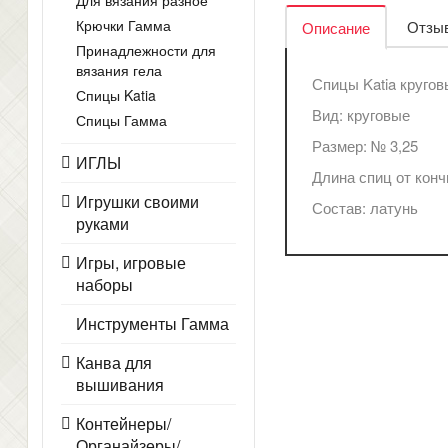
Для вязания разное
Крючки Гамма
Отзыв
Описание
Принадлежности для
вязания гела
Спицы Katia кругов
Спицы Katia
Вид: круговые
Спицы Гамма
Размер: № 3,25
ИГЛЫ
Длина спиц от конч
Игрушки своими
Состав: латунь
руками
Игры, игровые
наборы
Инструменты Гамма
Канва для
вышивания
Контейнеры/
Органайзеры/