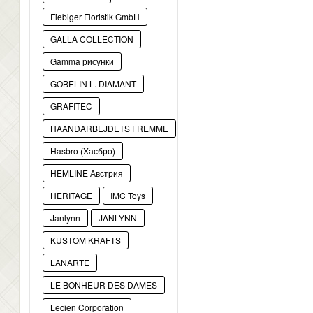
Fiebiger Floristik GmbH
GALLA COLLECTION
Gamma рисунки
GOBELIN L. DIAMANT
GRAFITEC
HAANDARBEJDETS FREMME
Hasbro (Хасбро)
HEMLINE Австрия
HERITAGE
IMC Toys
Janlynn
JANLYNN
KUSTOM KRAFTS
LANARTE
LE BONHEUR DES DAMES
Lecien Corporation