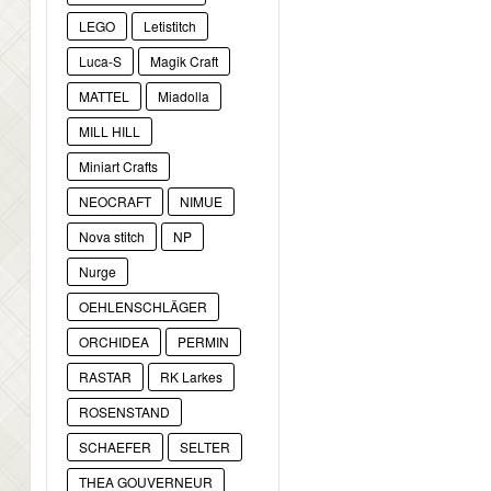
LEGO
Letistitch
Luca-S
Magik Craft
MATTEL
Miadolla
MILL HILL
Miniart Crafts
NEOCRAFT
NIMUE
Nova stitch
NP
Nurge
OEHLENSCHLÄGER
ORCHIDEA
PERMIN
RASTAR
RK Larkes
ROSENSTAND
SCHAEFER
SELTER
THEA GOUVERNEUR