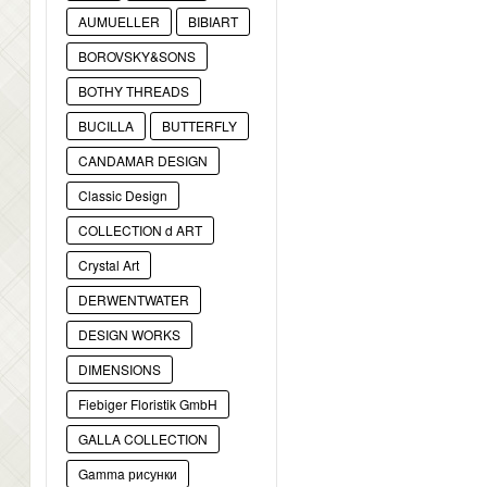
AUMUELLER
BIBIART
BOROVSKY&SONS
BOTHY THREADS
BUCILLA
BUTTERFLY
CANDAMAR DESIGN
Classic Design
COLLECTION d ART
Crystal Art
DERWENTWATER
DESIGN WORKS
DIMENSIONS
Fiebiger Floristik GmbH
GALLA COLLECTION
Gamma рисунки