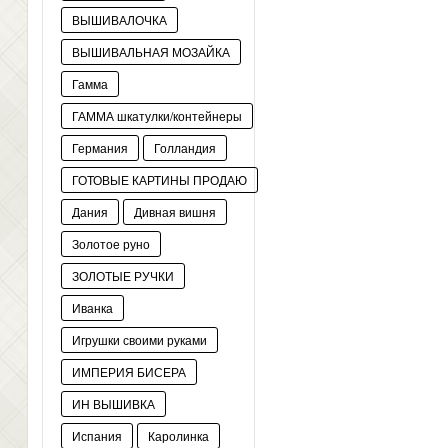
ВЫШИВАЛОЧКА
ВЫШИВАЛЬНАЯ МОЗАЙКА
Гамма
ГАММА шкатулки/контейнеры
Германия
Голландия
ГОТОВЫЕ КАРТИНЫ ПРОДАЮ
Дания
Дивная вишня
Золотое руно
ЗОЛОТЫЕ РУЧКИ
Иванка
Игрушки своими руками
ИМПЕРИЯ БИСЕРА
ИН ВЫШИВКА
Испания
Каролинка