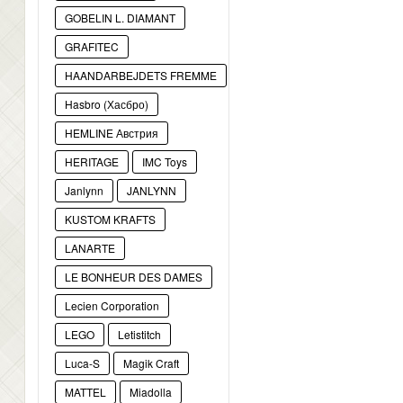
GOBELIN L. DIAMANT
GRAFITEC
HAANDARBEJDETS FREMME
Hasbro (Хасбро)
HEMLINE Австрия
HERITAGE
IMC Toys
Janlynn
JANLYNN
KUSTOM KRAFTS
LANARTE
LE BONHEUR DES DAMES
Lecien Corporation
LEGO
Letistitch
Luca-S
Magik Craft
MATTEL
Miadolla