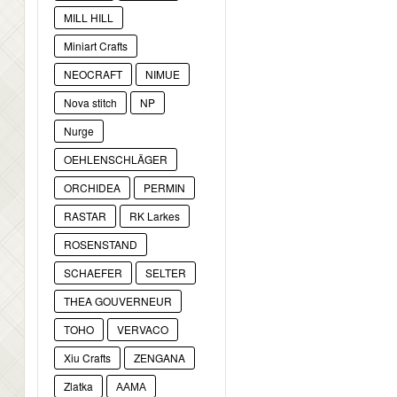
MILL HILL
Miniart Crafts
NEOCRAFT
NIMUE
Nova stitch
NP
Nurge
OEHLENSCHLÄGER
ORCHIDEA
PERMIN
RASTAR
RK Larkes
ROSENSTAND
SCHAEFER
SELTER
THEA GOUVERNEUR
TOHO
VERVACO
Xiu Crafts
ZENGANA
Zlatka
ААМА