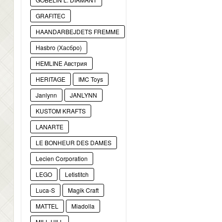
GRAFITEC
HAANDARBEJDETS FREMME
Hasbro (Хасбро)
HEMLINE Австрия
HERITAGE
IMC Toys
Janlynn
JANLYNN
KUSTOM KRAFTS
LANARTE
LE BONHEUR DES DAMES
Lecien Corporation
LEGO
Letistitch
Luca-S
Magik Craft
MATTEL
Miadolla
MILL HILL