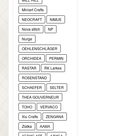
Miniart Crafts
NEOCRAFT
NIMUE
Nova stitch
NP
Nurge
OEHLENSCHLÄGER
ORCHIDEA
PERMIN
RASTAR
RK Larkes
ROSENSTAND
SCHAEFER
SELTER
THEA GOUVERNEUR
TOHO
VERVACO
Xiu Crafts
ZENGANA
Zlatka
ААМА
АБРИС АРТ
АЛИСА