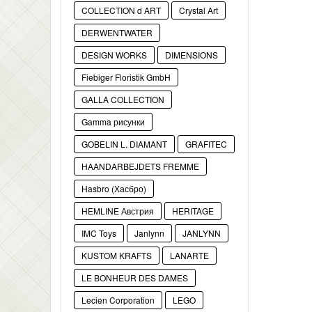
COLLECTION d ART
Crystal Art
DERWENTWATER
DESIGN WORKS
DIMENSIONS
Fiebiger Floristik GmbH
GALLA COLLECTION
Gamma рисунки
GOBELIN L. DIAMANT
GRAFITEC
HAANDARBEJDETS FREMME
Hasbro (Хасбро)
HEMLINE Австрия
HERITAGE
IMC Toys
Janlynn
JANLYNN
KUSTOM KRAFTS
LANARTE
LE BONHEUR DES DAMES
Lecien Corporation
LEGO