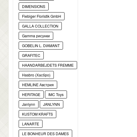
DIMENSIONS
Fiebiger Floristik GmbH
GALLA COLLECTION
Gamma рисунки
GOBELIN L. DIAMANT
GRAFITEC
HAANDARBEJDETS FREMME
Hasbro (Хасбро)
HEMLINE Австрия
HERITAGE
IMC Toys
Janlynn
JANLYNN
KUSTOM KRAFTS
LANARTE
LE BONHEUR DES DAMES