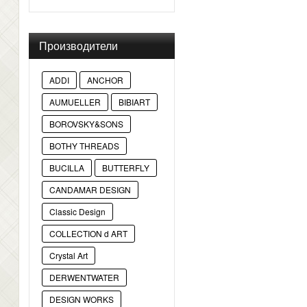
Производители
ADDI
ANCHOR
AUMUELLER
BIBIART
BOROVSKY&SONS
BOTHY THREADS
BUCILLA
BUTTERFLY
CANDAMAR DESIGN
Classic Design
COLLECTION d ART
Crystal Art
DERWENTWATER
DESIGN WORKS