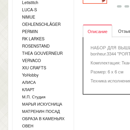
Letistitch
LUCA-S
NIMUE
OEHLENSCHLÄGER
Отзыв
Описание
PERMIN
RK LARKES
ROSENSTAND
НАБОР ДЛЯ ВЫШ
THEA GOUVERNEUR
bonheur.3344 "PO
VERVACO
Комплектация:
Ткан
XIU CRAFTS
Размер:
6 х 6 см
YoHobby
Техника исполнения
АЛИСА
КЛАРТ
М.П. Студия
МАРЬЯ ИСКУСНИЦА
МАТРЕНИН ПОСАД
ОБРАЗА В КАМЕНЬЯХ
ОВЕН