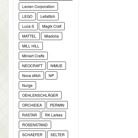
Lecien Corporation
LEGO
Letistitch
Luca-S
Magik Craft
MATTEL
Miadolla
MILL HILL
Miniart Crafts
NEOCRAFT
NIMUE
Nova stitch
NP
Nurge
OEHLENSCHLÄGER
ORCHIDEA
PERMIN
RASTAR
RK Larkes
ROSENSTAND
SCHAEFER
SELTER