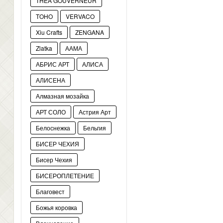
THEA GOUVERNEUR
TOHO
VERVACO
Xiu Crafts
ZENGANA
Zlatka
ААМА
АБРИС АРТ
АЛИСА
АЛИСЕНА
Алмазная мозайка
АРТ СОЛО
Астрия Арт
Белоснежка
Бельгия
БИСЕР ЧЕХИЯ
Бисер Чехия
БИСЕРОПЛЕТЕНИЕ
Благовест
Божья коровка