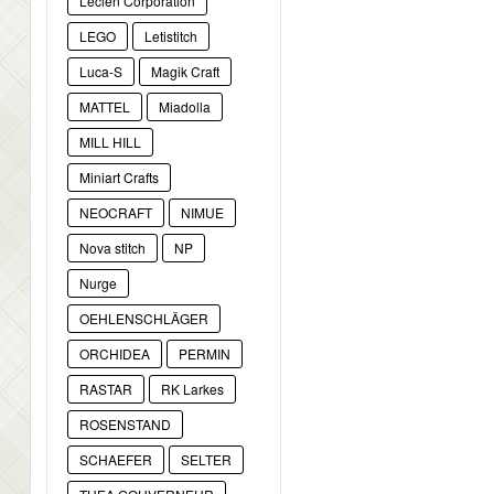
Lecien Corporation
LEGO
Letistitch
Luca-S
Magik Craft
MATTEL
Miadolla
MILL HILL
Miniart Crafts
NEOCRAFT
NIMUE
Nova stitch
NP
Nurge
OEHLENSCHLÄGER
ORCHIDEA
PERMIN
RASTAR
RK Larkes
ROSENSTAND
SCHAEFER
SELTER