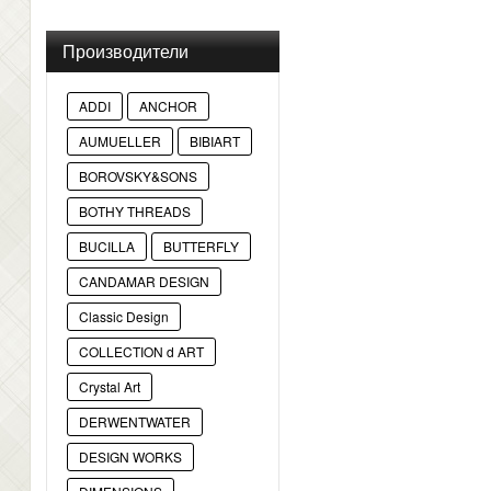
Производители
ADDI
ANCHOR
AUMUELLER
BIBIART
BOROVSKY&SONS
BOTHY THREADS
BUCILLA
BUTTERFLY
CANDAMAR DESIGN
Classic Design
COLLECTION d ART
Crystal Art
DERWENTWATER
DESIGN WORKS