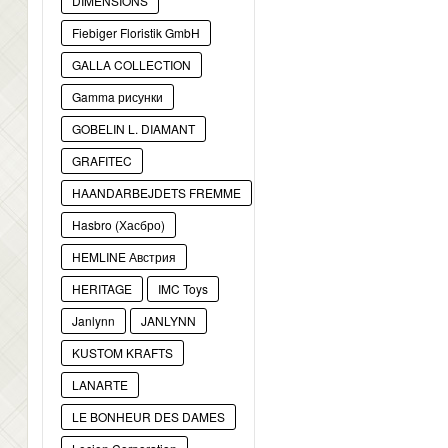
DIMENSIONS
Fiebiger Floristik GmbH
GALLA COLLECTION
Gamma рисунки
GOBELIN L. DIAMANT
GRAFITEC
HAANDARBEJDETS FREMME
Hasbro (Хасбро)
HEMLINE Австрия
HERITAGE
IMC Toys
Janlynn
JANLYNN
KUSTOM KRAFTS
LANARTE
LE BONHEUR DES DAMES