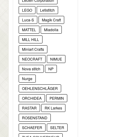
Lecien Corporation
LEGO
Letistitch
Luca-S
Magik Craft
MATTEL
Miadolla
MILL HILL
Miniart Crafts
NEOCRAFT
NIMUE
Nova stitch
NP
Nurge
OEHLENSCHLÄGER
ORCHIDEA
PERMIN
RASTAR
RK Larkes
ROSENSTAND
SCHAEFER
SELTER