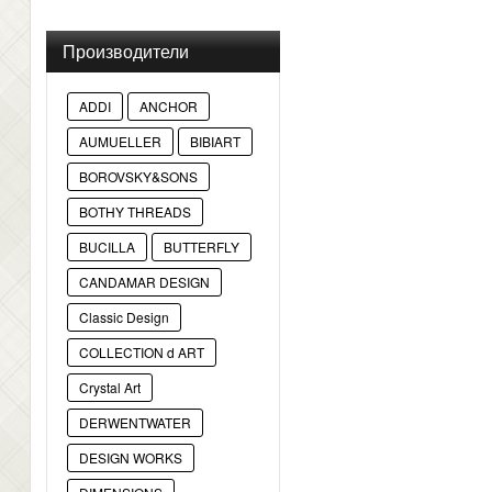
Производители
ADDI
ANCHOR
AUMUELLER
BIBIART
BOROVSKY&SONS
BOTHY THREADS
BUCILLA
BUTTERFLY
CANDAMAR DESIGN
Classic Design
COLLECTION d ART
Crystal Art
DERWENTWATER
DESIGN WORKS