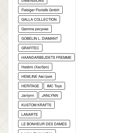
DIMENSIONS
Fiebiger Floristik GmbH
GALLA COLLECTION
Gamma рисунки
GOBELIN L. DIAMANT
GRAFITEC
HAANDARBEJDETS FREMME
Hasbro (Хасбро)
HEMLINE Австрия
HERITAGE
IMC Toys
Janlynn
JANLYNN
KUSTOM KRAFTS
LANARTE
LE BONHEUR DES DAMES