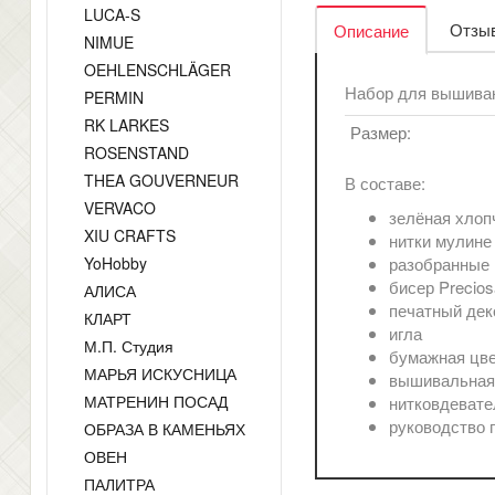
LUCA-S
Отзыв
Описание
NIMUE
OEHLENSCHLÄGER
Набор для вышиван
PERMIN
RK LARKES
Размер:
ROSENSTAND
THEA GOUVERNEUR
В составе:
VERVACO
зелёная хлоп
XIU CRAFTS
нитки мулине
YoHobby
разобранные 
бисер Precios
АЛИСА
печатный дек
КЛАРТ
игла
М.П. Студия
бумажная цве
МАРЬЯ ИСКУСНИЦА
вышивальная
МАТРЕНИН ПОСАД
нитковдевате
руководство 
ОБРАЗА В КАМЕНЬЯХ
ОВЕН
ПАЛИТРА