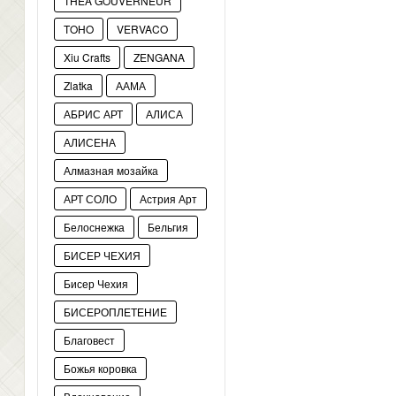
THEA GOUVERNEUR
TOHO
VERVACO
Xiu Crafts
ZENGANA
Zlatka
ААМА
АБРИС АРТ
АЛИСА
АЛИСЕНА
Алмазная мозайка
АРТ СОЛО
Астрия Арт
Белоснежка
Бельгия
БИСЕР ЧЕХИЯ
Бисер Чехия
БИСЕРОПЛЕТЕНИЕ
Благовест
Божья коровка