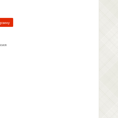
орзину
сия