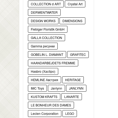
COLLECTION d ART
Crystal Art
DERWENTWATER
DESIGN WORKS
DIMENSIONS
Fiebiger Floristik GmbH
GALLA COLLECTION
Gamma рисунки
GOBELIN L. DIAMANT
GRAFITEC
HAANDARBEJDETS FREMME
Hasbro (Хасбро)
HEMLINE Австрия
HERITAGE
IMC Toys
Janlynn
JANLYNN
KUSTOM KRAFTS
LANARTE
LE BONHEUR DES DAMES
Lecien Corporation
LEGO