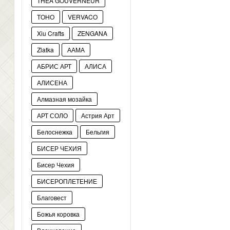
THEA GOUVERNEUR
TOHO
VERVACO
Xiu Crafts
ZENGANA
Zlatka
ААМА
АБРИС АРТ
АЛИСА
АЛИСЕНА
Алмазная мозайка
АРТ СОЛО
Астрия Арт
Белоснежка
Бельгия
БИСЕР ЧЕХИЯ
Бисер Чехия
БИСЕРОПЛЕТЕНИЕ
Благовест
Божья коровка