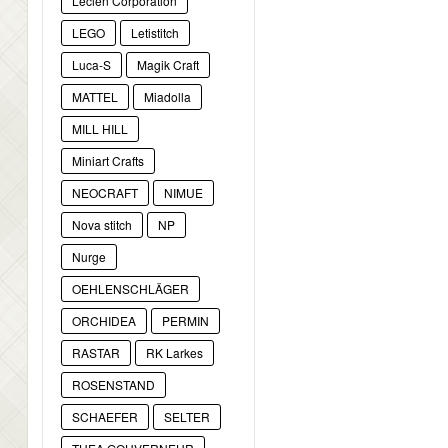
Lecien Corporation
LEGO
Letistitch
Luca-S
Magik Craft
MATTEL
Miadolla
MILL HILL
Miniart Crafts
NEOCRAFT
NIMUE
Nova stitch
NP
Nurge
OEHLENSCHLÄGER
ORCHIDEA
PERMIN
RASTAR
RK Larkes
ROSENSTAND
SCHAEFER
SELTER