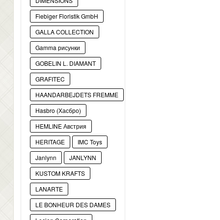
DIMENSIONS
Fiebiger Floristik GmbH
GALLA COLLECTION
Gamma рисунки
GOBELIN L. DIAMANT
GRAFITEC
HAANDARBEJDETS FREMME
Hasbro (Хасбро)
HEMLINE Австрия
HERITAGE
IMC Toys
Janlynn
JANLYNN
KUSTOM KRAFTS
LANARTE
LE BONHEUR DES DAMES