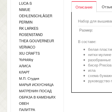
LUCA-S
Отзыв
Описание
NIMUE
OEHLENSCHLÄGER
Набор для вышиван
PERMIN
RK LARKES
Размер:
ROSENSTAND
THEA GOUVERNEUR
В составе:
VERVACO
белая пласти
XIU CRAFTS
нитки мулине
YoHobby
разобранные 
бисер Precios
АЛИСА
игла
КЛАРТ
схема бумажн
М.П. Студия
руководство 
МАРЬЯ ИСКУСНИЦА
МАТРЕНИН ПОСАД
ОБРАЗА В КАМЕНЬЯХ
ОВЕН
ПАЛИТРА