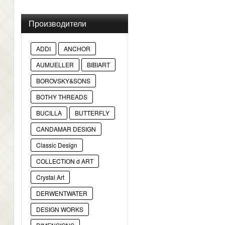
Производители
ADDI
ANCHOR
AUMUELLER
BIBIART
BOROVSKY&SONS
BOTHY THREADS
BUCILLA
BUTTERFLY
CANDAMAR DESIGN
Classic Design
COLLECTION d ART
Crystal Art
DERWENTWATER
DESIGN WORKS