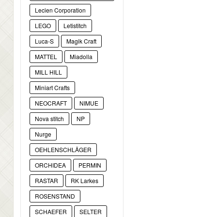
Lecien Corporation
LEGO
Letistitch
Luca-S
Magik Craft
MATTEL
Miadolla
MILL HILL
Miniart Crafts
NEOCRAFT
NIMUE
Nova stitch
NP
Nurge
OEHLENSCHLÄGER
ORCHIDEA
PERMIN
RASTAR
RK Larkes
ROSENSTAND
SCHAEFER
SELTER