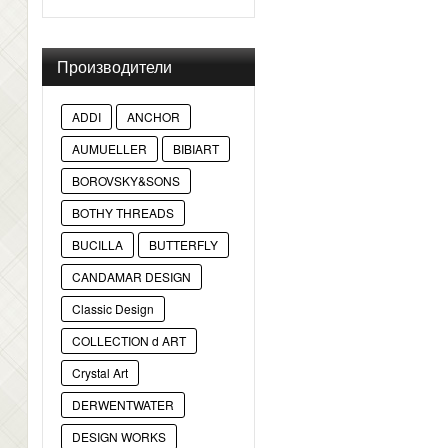
Производители
ADDI
ANCHOR
AUMUELLER
BIBIART
BOROVSKY&SONS
BOTHY THREADS
BUCILLA
BUTTERFLY
CANDAMAR DESIGN
Classic Design
COLLECTION d ART
Crystal Art
DERWENTWATER
DESIGN WORKS