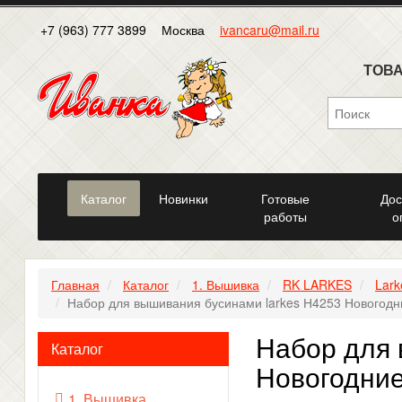
+7 (963) 777 3899
Москва
ivancaru@mail.ru
ТОВА
Каталог
Новинки
Готовые
Дос
работы
о
Главная
Каталог
1. Вышивка
RK LARKES
Lar
Набор для вышивания бусинами larkes Н4253 Новогодн
Набор для 
Каталог
Новогодние
1. Вышивка