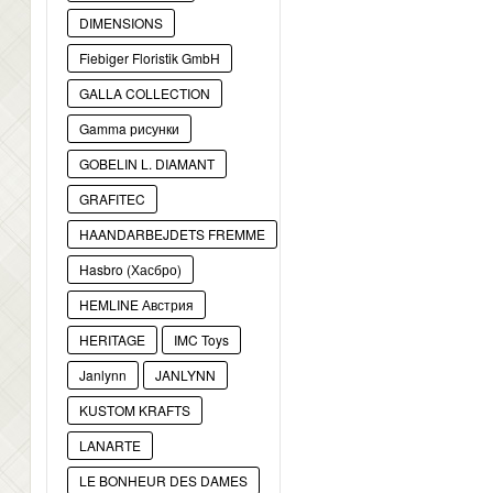
DIMENSIONS
Fiebiger Floristik GmbH
GALLA COLLECTION
Gamma рисунки
GOBELIN L. DIAMANT
GRAFITEC
HAANDARBEJDETS FREMME
Hasbro (Хасбро)
HEMLINE Австрия
HERITAGE
IMC Toys
Janlynn
JANLYNN
KUSTOM KRAFTS
LANARTE
LE BONHEUR DES DAMES