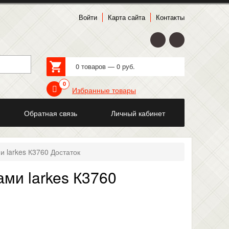
Войти
Карта сайта
Контакты
0 товаров — 0 руб.
0
Избранные товары
Обратная связь
Личный кабинет
 larkes К3760 Достаток
ми larkes К3760