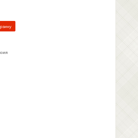
орзину
сия