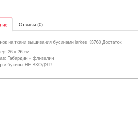
Отзывы (0)
ние
нок на ткани вышивания бусинами larkes К3760 Достаток
ер: 26 х 26 см
ав: Габардин + флизелин
р и бусины НЕ ВХОДЯТ!