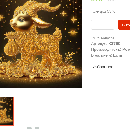
Скидка 53%
В к
+3.75 бонусов
Aртикул:
К3760
Производитель:
Рос
В наличии:
Есть
Избранное