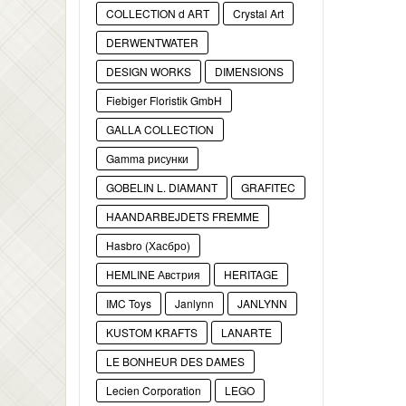
COLLECTION d ART
Crystal Art
DERWENTWATER
DESIGN WORKS
DIMENSIONS
Fiebiger Floristik GmbH
GALLA COLLECTION
Gamma рисунки
GOBELIN L. DIAMANT
GRAFITEC
HAANDARBEJDETS FREMME
Hasbro (Хасбро)
HEMLINE Австрия
HERITAGE
IMC Toys
Janlynn
JANLYNN
KUSTOM KRAFTS
LANARTE
LE BONHEUR DES DAMES
Lecien Corporation
LEGO