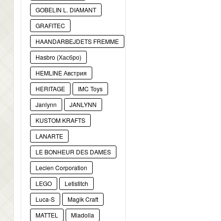
GOBELIN L. DIAMANT
GRAFITEC
HAANDARBEJDETS FREMME
Hasbro (Хасбро)
HEMLINE Австрия
HERITAGE
IMC Toys
Janlynn
JANLYNN
KUSTOM KRAFTS
LANARTE
LE BONHEUR DES DAMES
Lecien Corporation
LEGO
Letistitch
Luca-S
Magik Craft
MATTEL
Miadolla