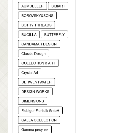
AUMUELLER
BIBIART
BOROVSKY&SONS
BOTHY THREADS
BUCILLA
BUTTERFLY
CANDAMAR DESIGN
Classic Design
COLLECTION d ART
Crystal Art
DERWENTWATER
DESIGN WORKS
DIMENSIONS
Fiebiger Floristik GmbH
GALLA COLLECTION
Gamma рисунки