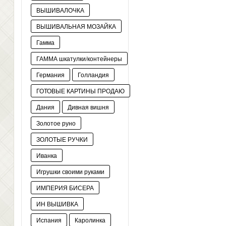
ВЫШИВАЛОЧКА
ВЫШИВАЛЬНАЯ МОЗАЙКА
Гамма
ГАММА шкатулки/контейнеры
Германия
Голландия
ГОТОВЫЕ КАРТИНЫ ПРОДАЮ
Дания
Дивная вишня
Золотое руно
ЗОЛОТЫЕ РУЧКИ
Иванка
Игрушки своими руками
ИМПЕРИЯ БИСЕРА
ИН ВЫШИВКА
Испания
Каролинка