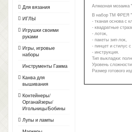
Алмазная мозаика 
Для вязания
В набор ТМ ФРЕЯ "
ИГЛЫ
- тканая основа с 
- квадратные страз
Игрушки своими
- лоток,
руками
- пакеты зип-лок,
- пинцет и стилус 
Игры, игровые
- инструкция.
наборы
Тип выкладки: пол
Уровень сложности:
Инструменты Гамма
Размер готового изд
Канва для
вышивания
Контейнеры/
Органайзеры/
Игольницы/Бобины
Лупы и лампы
Маркеры