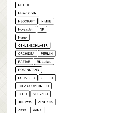
MILL HILL
Miniart Crafts
NEOCRAFT
NIMUE
Nova stitch
NP
Nurge
OEHLENSCHLÄGER
ORCHIDEA
PERMIN
RASTAR
RK Larkes
ROSENSTAND
SCHAEFER
SELTER
THEA GOUVERNEUR
TOHO
VERVACO
Xiu Crafts
ZENGANA
Zlatka
ААМА