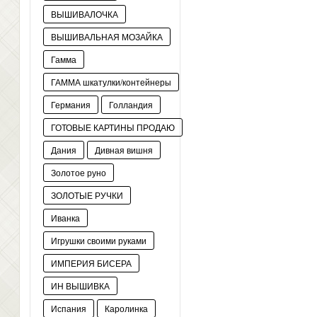
ВЫШИВАЛОЧКА
ВЫШИВАЛЬНАЯ МОЗАЙКА
Гамма
ГАММА шкатулки/контейнеры
Германия
Голландия
ГОТОВЫЕ КАРТИНЫ ПРОДАЮ
Дания
Дивная вишня
Золотое руно
ЗОЛОТЫЕ РУЧКИ
Иванка
Игрушки своими руками
ИМПЕРИЯ БИСЕРА
ИН ВЫШИВКА
Испания
Каролинка