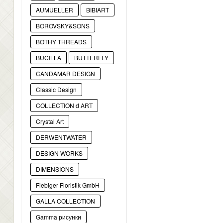
AUMUELLER
BIBIART
BOROVSKY&SONS
BOTHY THREADS
BUCILLA
BUTTERFLY
CANDAMAR DESIGN
Classic Design
COLLECTION d ART
Crystal Art
DERWENTWATER
DESIGN WORKS
DIMENSIONS
Fiebiger Floristik GmbH
GALLA COLLECTION
Gamma рисунки