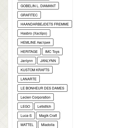
GOBELIN L. DIAMANT
GRAFITEC
HAANDARBEJDETS FREMME
Hasbro (Хасбро)
HEMLINE Австрия
HERITAGE
IMC Toys
Janlynn
JANLYNN
KUSTOM KRAFTS
LANARTE
LE BONHEUR DES DAMES
Lecien Corporation
LEGO
Letistitch
Luca-S
Magik Craft
MATTEL
Miadolla