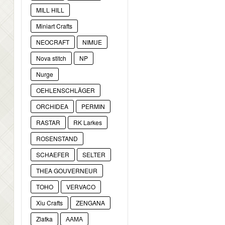
MILL HILL
Miniart Crafts
NEOCRAFT
NIMUE
Nova stitch
NP
Nurge
OEHLENSCHLÄGER
ORCHIDEA
PERMIN
RASTAR
RK Larkes
ROSENSTAND
SCHAEFER
SELTER
THEA GOUVERNEUR
TOHO
VERVACO
Xiu Crafts
ZENGANA
Zlatka
ААМА