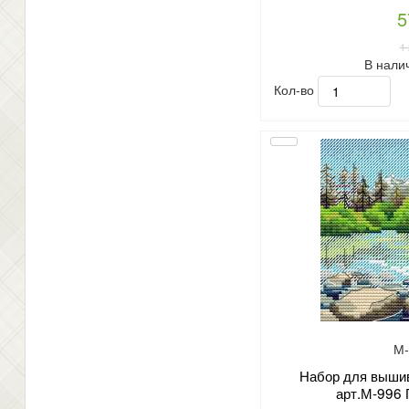
5
1
В нали
Кол-во
М-
Набор для вышив
арт.М-996 