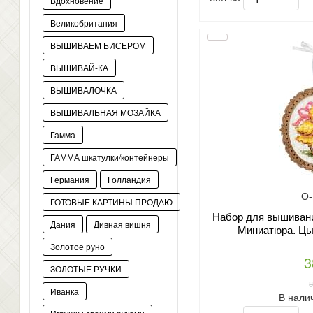
Вдохновение
Великобритания
ВЫШИВАЕМ БИСЕРОМ
ВЫШИВАЙ-КА
ВЫШИВАЛОЧКА
ВЫШИВАЛЬНАЯ МОЗАЙКА
Гамма
ГАММА шкатулки/контейнеры
Германия
Голландия
О-
ГОТОВЫЕ КАРТИНЫ ПРОДАЮ
Набор для вышивани
Дания
Дивная вишня
Миниатюра. Цы
Золотое руно
3
ЗОЛОТЫЕ РУЧКИ
Иванка
В нали