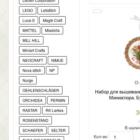
Lecien Corporation
LEGO
Letistitch
Luca-S
Magik Craft
MATTEL
Miadolla
MILL HILL
Miniart Crafts
NEOCRAFT
NIMUE
Nova stitch
NP
Nurge
О-
OEHLENSCHLÄGER
Набор для вышивани
Миниатюра. Б
ORCHIDEA
PERMIN
3
RASTAR
RK Larkes
ROSENSTAND
В нали
SCHAEFER
SELTER
Кол-во