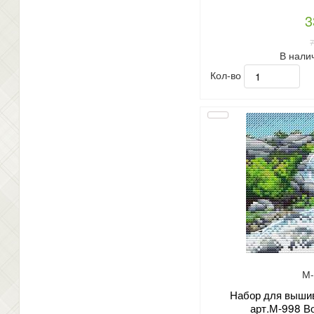
3
В нали
Кол-во
М-
Набор для вышив
арт.М-998 Во