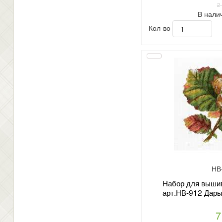
2
В нали
Кол-во
НВ
Набор для вышив
арт.НВ-912 Дары
7