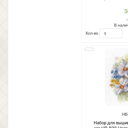
3
В нали
Кол-во
НВ
Набор для вышив
арт.НВ-822 Цвет