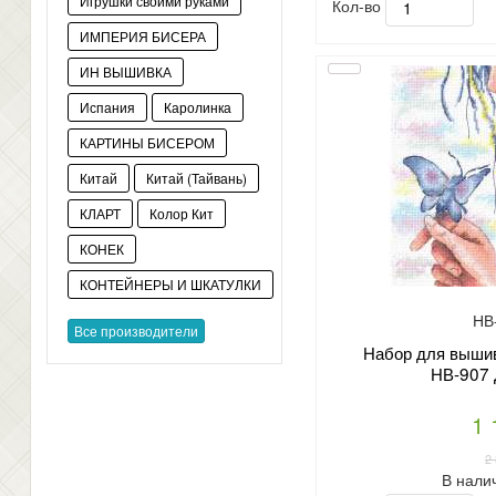
Игрушки своими руками
Кол-во
ИМПЕРИЯ БИСЕРА
ИН ВЫШИВКА
Испания
Каролинка
КАРТИНЫ БИСЕРОМ
Китай
Китай (Тайвань)
КЛАРТ
Колор Кит
КОНЕК
КОНТЕЙНЕРЫ И ШКАТУЛКИ
НВ
Все производители
Набор для вышив
НВ-907 
1 
2
В нали