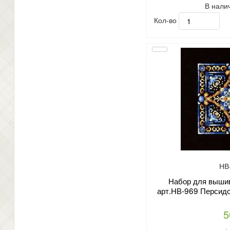
В нали
Кол-во
НВ
Набор для вышив
арт.НВ-969 Персидс
5