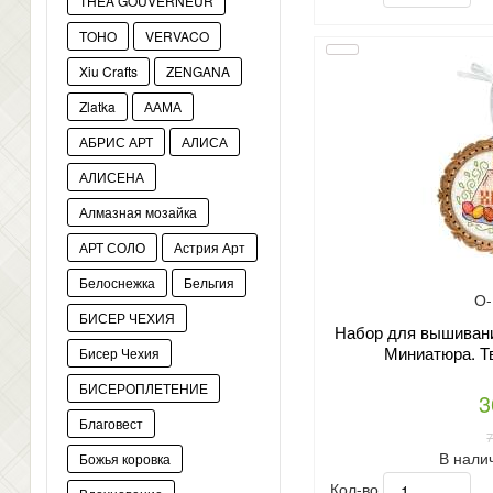
THEA GOUVERNEUR
TOHO
VERVACO
Xiu Crafts
ZENGANA
Zlatka
ААМА
АБРИС АРТ
АЛИСА
АЛИСЕНА
Алмазная мозайка
АРТ СОЛО
Астрия Арт
Белоснежка
Бельгия
О-
БИСЕР ЧЕХИЯ
Набор для вышивани
Миниатюра. Т
Бисер Чехия
БИСЕРОПЛЕТЕНИЕ
3
Благовест
В нали
Божья коровка
Кол-во