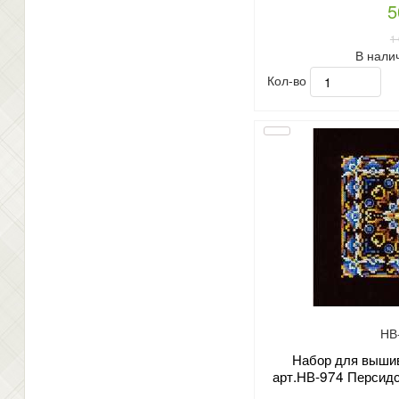
5
1
В нали
Кол-во
НВ
Набор для вышив
арт.НВ-974 Персидс