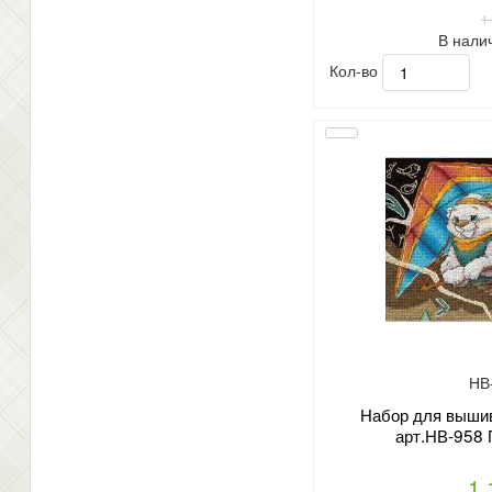
1
В нали
Кол-во
НВ
Набор для вышив
арт.НВ-958 
1 