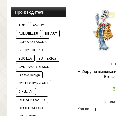
Производители
ADDI
ANCHOR
AUMUELLER
BIBIART
BOROVSKY&SONS
BOTHY THREADS
BUCILLA
BUTTERFLY
Р-
CANDAMAR DESIGN
Набор для вышивани
Classic Design
Вторая
COLLECTION d ART
6
Crystal Art
1
DERWENTWATER
В нали
Кол-во
DESIGN WORKS