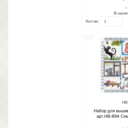
2
В нали
Кол-во
НВ
Набор для вышив
арт.НВ-894 Сем