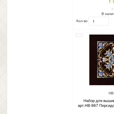
1 
2
В нали
Кол-во
НВ
Набор для вышив
арт.НВ-967 Персидс