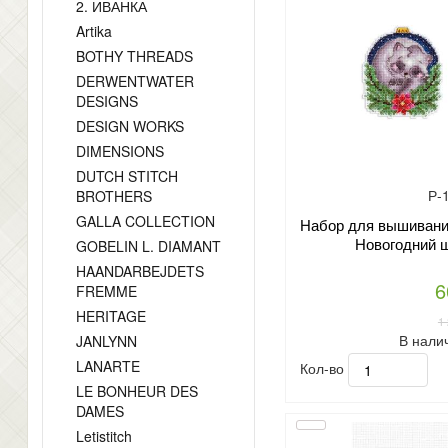
2. ИВАНКА
Artika
BOTHY THREADS
DERWENTWATER
DESIGNS
DESIGN WORKS
DIMENSIONS
DUTCH STITCH
Р-
BROTHERS
GALLA COLLECTION
Набор для вышивани
Новогодний ш
GOBELIN L. DIAMANT
HAANDARBEJDETS
6
FREMME
HERITAGE
1
В нали
JANLYNN
LANARTE
Кол-во
LE BONHEUR DES
DAMES
Letistitch