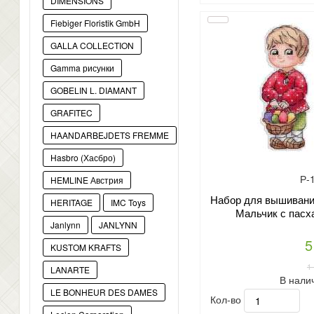
DIMENSIONS
Fiebiger Floristik GmbH
GALLA COLLECTION
Gamma рисунки
GOBELIN L. DIAMANT
GRAFITEC
HAANDARBEJDETS FREMME
Hasbro (Хасбро)
Р-
HEMLINE Австрия
Набор для вышивани
HERITAGE
IMC Toys
Мальчик с пасх
Janlynn
JANLYNN
5
KUSTOM KRAFTS
1
LANARTE
В нали
LE BONHEUR DES DAMES
Кол-во